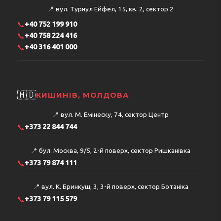
📍
вул. Турнул Ейфел, 15, кв. 2, сектор 2
📞
+40 752 199 910
📞
+40 758 224 416
📞
+40 316 401 000
🇲🇩
КИШИНІВ, МОЛДОВА
📍
вул. М. Емінеску, 74, сектор Центр
📞
+373 22 844 744
📍
бул. Москва, 9/5, 2-й поверх, сектор Ришканівка
📞
+373 79 874 111
📍
вул. К. Бринкуш, 3, 3-й поверх, сектор Ботаніка
📞
+373 79 115 579