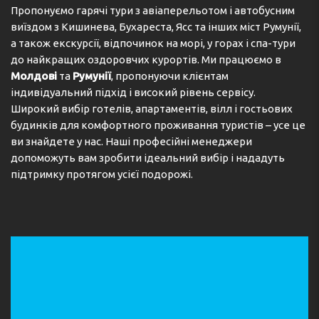
Пропонуємо гарячі тури з авіаперельотом і автобусним
виїздом з Кишинева, Бухареста, Ясс та інших міст Румунії,
а також екскурсії, відпочинок на морі, у горах і спа-тури
до найкращих оздоровчих курортів. Ми працюємо в
Молдові
та
Румунії
, пропонуючи клієнтам
індивідуальний підхід і високий рівень сервісу.
Широкий вибір готелів, апартаментів, вілл і гостьових
будинків для комфортного проживання туристів – усе це
ви знайдете у нас. Наші професійні менеджери
допоможуть вам зробити ідеальний вибір і нададуть
підтримку протягом усієї подорожі.