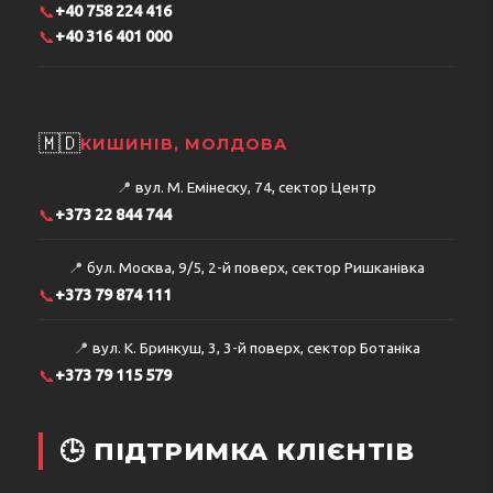
📞
+40 758 224 416
📞
+40 316 401 000
🇲🇩
КИШИНІВ, МОЛДОВА
📍
вул. М. Емінеску, 74, сектор Центр
📞
+373 22 844 744
📍
бул. Москва, 9/5, 2-й поверх, сектор Ришканівка
📞
+373 79 874 111
📍
вул. К. Бринкуш, 3, 3-й поверх, сектор Ботаніка
📞
+373 79 115 579
🕒 ПІДТРИМКА КЛІЄНТІВ