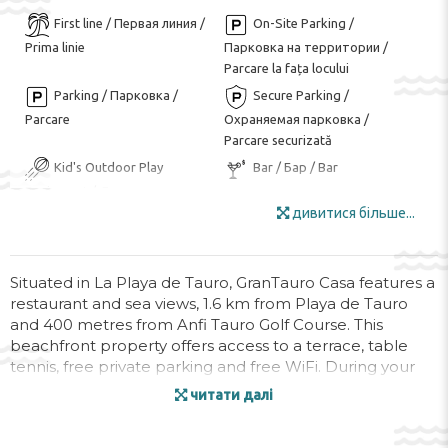
First line / Первая линия /
On-Site Parking /
Prima linie
Парковка на территории /
Parcare la fața locului
Parking / Парковка /
Secure Parking /
Parcare
Охраняемая парковка /
Parcare securizată
Kid's Outdoor Play
Bar / Бар / Bar
Equipment / Детское игровое
Buffet Restaurant /
оборудование на открытом
дивитися більше...
Ресторан-буфет / Restaurant
воздухе / Echipament de joacă
tip bufet
în aer liber pentru copii
Garden Area / Сад / Zona
Situated in La Playa de Tauro, GranTauro Casa features a
de gradina
restaurant and sea views, 1.6 km from Playa de Tauro
and 400 metres from Anfi Tauro Golf Course. This
Internet / Интернет /
Luggage Room / Комната
beachfront property offers access to a terrace, table
Internet
для багажа / Camera bagajelor
tennis, free private parking and free WiFi. During your
Mini Market / Минимаркет
Outdoor Furniture /
stay at this holiday home, you can make use of an infinity
читати далі
/ Minimarket
Мебель для улицы / Mobila de
pool, as well as a selection of a hot tub and full-day
gradina
security.
Smoking Area / Зона для
Sun Terrace / Солнечная