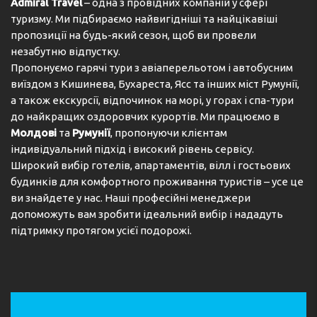
Admiral Travel
– одна з провідних компаній у сфері
туризму. Ми підбираємо найвигідніші та найцікавіші
пропозиції на будь-який сезон, щоб ви провели
незабутню відпустку.
Пропонуємо гарячі тури з авіаперельотом і автобусним
виїздом з Кишинева, Бухареста, Ясс та інших міст Румунії,
а також екскурсії, відпочинок на морі, у горах і спа-тури
до найкращих оздоровчих курортів. Ми працюємо в
Молдові
та
Румунії
, пропонуючи клієнтам
індивідуальний підхід і високий рівень сервісу.
Широкий вибір готелів, апартаментів, вілл і гостьових
будинків для комфортного проживання туристів – усе це
ви знайдете у нас. Наші професійні менеджери
допоможуть вам зробити ідеальний вибір і нададуть
підтримку протягом усієї подорожі.