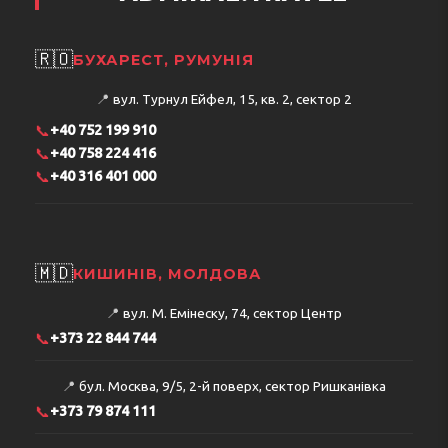
🇷🇴
БУХАРЕСТ, РУМУНІЯ
📍
вул. Турнул Ейфел, 15, кв. 2, сектор 2
📞
+40 752 199 910
📞
+40 758 224 416
📞
+40 316 401 000
🇲🇩
КИШИНІВ, МОЛДОВА
📍
вул. М. Емінеску, 74, сектор Центр
📞
+373 22 844 744
📍
бул. Москва, 9/5, 2-й поверх, сектор Ришканівка
📞
+373 79 874 111