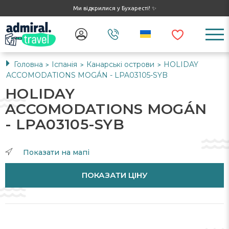
Ми відкрилися у Бухаресті! ✨
Головна
Іспанія
Канарські острови
HOLIDAY
>
>
>
ACCOMODATIONS MOGÁN - LPA03105-SYB
HOLIDAY
ACCOMODATIONS MOGÁN
- LPA03105-SYB
Показати на мапі
ПОКАЗАТИ ЦІНУ