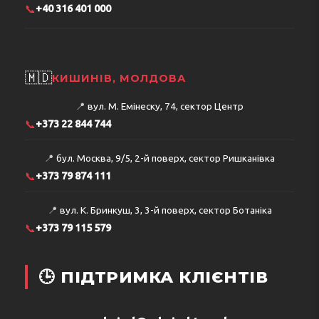
📞
+40 316 401 000
🇲🇩
КИШИНІВ, МОЛДОВА
📍
вул. М. Емінеску, 74, сектор Центр
📞
+373 22 844 744
📍
бул. Москва, 9/5, 2-й поверх, сектор Ришканівка
📞
+373 79 874 111
📍
вул. К. Бринкуш, 3, 3-й поверх, сектор Ботаніка
📞
+373 79 115 579
🕒 ПІДТРИМКА КЛІЄНТІВ