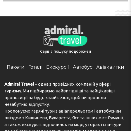
ensure that guests have plenty of activities to choose
from during their stay. The saltwater pools (in part
heated) of the outdoor pool area make for soothing
swimming. A terrace with sun loungers and parasols is
available. Guests can unwind in the on-site hot tub.
Copyright GIATA 2004 - 2025. Multilingual, powered by
www.giata.com for client no. 124971
Сервіс пошуку подорожей
Payment
MasterCard is accepted as payment at the complex.
Пакети
Готелі
Екскурсії
Автобус
Авіаквитки
Адреса:
Avenida de Mogan 10, 35130 Mogan, Puerto
Rico, Spain
Admiral Travel
– одна з провідних компаній у сфері
туризму. Ми підбираємо найвигідніші та найцікавіші
Телефон:
+34928561249
пропозиції на будь-який сезон, щоб ви провели
незабутню відпустку.
Пропонуємо гарячі тури з авіаперельотом і автобусним
виїздом з Кишинева, Бухареста, Ясс та інших міст Румунії,
а також екскурсії, відпочинок на морі, у горах і спа-тури