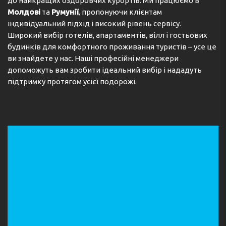
до найкращих оздоровчих курортів. Ми працюємо в
Молдові
та
Румунії
, пропонуючи клієнтам
індивідуальний підхід і високий рівень сервісу.
Широкий вибір готелів, апартаментів, вілл і гостьових
будинків для комфортного проживання туристів – усе це
ви знайдете у нас. Наші професійні менеджери
допоможуть вам зробити ідеальний вибір і нададуть
підтримку протягом усієї подорожі.