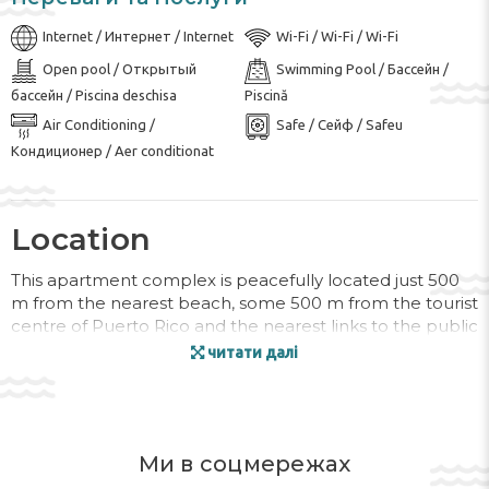
Internet / Интернет / Internet
Wi-Fi / Wi-Fi / Wi-Fi
Open pool / Открытый
Swimming Pool / Бассейн /
бассейн / Piscina deschisa
Piscină
Air Conditioning /
Safe / Сейф / Safeu
Кондиционер / Aer conditionat
Location
This apartment complex is peacefully located just 500
m from the nearest beach, some 500 m from the tourist
centre of Puerto Rico and the nearest links to the public
transport network.
читати далі
Facilities
13 apartments are available to guests. The reception
Ми в соцмережах
desk is open round the clock. The safe can securely
store guests' valuables. Internet access is available to