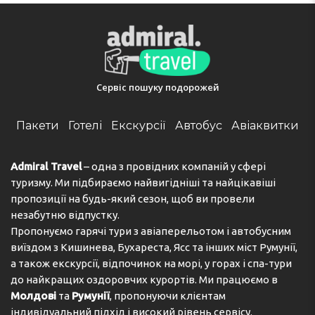
swim at the freshwater pool complex (in part heated).
Guests can use sun loungers and parasols on the
terrace. The pool bar serves a selection of refreshing
drinks. There are many ways to relax or stay active at the
hotel, including golf and a solarium. Copyright GIATA
2004 - 2024. Multilingual, powered by www.giata.com
Сервіс пошуку подорожей
for client no. 124971
Адреса:
Calle Veneguera s/n, 35130 Puerto Rico, Gran
Пакети
Готелі
Екскурсії
Автобус
Авіаквитки
Canaria, Spain
Телефон:
+34928560427
Admiral Travel
– одна з провідних компаній у сфері
туризму. Ми підбираємо найвигідніші та найцікавіші
пропозиції на будь-який сезон, щоб ви провели
незабутню відпустку.
Пропонуємо гарячі тури з авіаперельотом і автобусним
виїздом з Кишинева, Бухареста, Ясс та інших міст Румунії,
а також екскурсії, відпочинок на морі, у горах і спа-тури
до найкращих оздоровчих курортів. Ми працюємо в
Молдові
та
Румунії
, пропонуючи клієнтам
індивідуальний підхід і високий рівень сервісу.