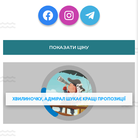
guests in public areas. A garden provides extra space for
rest and relaxation in the open air. Guests arriving by car
can park their vehicles in the car park.
Rooms
Air conditioning ensures that rooms maintain
ПОКАЗАТИ ЦІНУ
comfortable temperatures. A balcony or terrace is
among the standard features of some rooms. A safe and
a minibar are also available. All kitchenettes come with
a refrigerator, a microwave and a tea/coffee station. A
television with satellite/cable channels ensures
additional comfort. Bathrooms are equipped with a
shower. The apartment hotel has 13 non-smoking
rooms.
ХВИЛИНОЧКУ, АДМІРАЛ ШУКАЄ КРАЩІ ПРОПОЗИЦІЇ
Sports/Entertainment
The sports and entertainment facilities at the hotel
ensure that guests have plenty of activities to choose
from during their stay. Guests can go for an energising