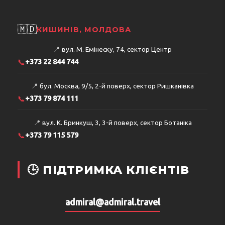
🇲🇩
КИШИНІВ, МОЛДОВА
📍
вул. М. Емінеску, 74, сектор Центр
📞
+373 22 844 744
📍
бул. Москва, 9/5, 2-й поверх, сектор Ришканівка
📞
+373 79 874 111
📍
вул. К. Бринкуш, 3, 3-й поверх, сектор Ботаніка
📞
+373 79 115 579
🕒 ПІДТРИМКА КЛІЄНТІВ
admiral@admiral.travel