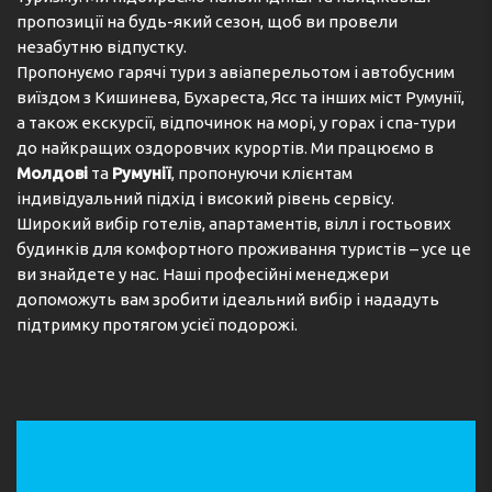
пропозиції на будь-який сезон, щоб ви провели
незабутню відпустку.
Пропонуємо гарячі тури з авіаперельотом і автобусним
виїздом з Кишинева, Бухареста, Ясс та інших міст Румунії,
а також екскурсії, відпочинок на морі, у горах і спа-тури
до найкращих оздоровчих курортів. Ми працюємо в
Молдові
та
Румунії
, пропонуючи клієнтам
індивідуальний підхід і високий рівень сервісу.
Широкий вибір готелів, апартаментів, вілл і гостьових
будинків для комфортного проживання туристів – усе це
ви знайдете у нас. Наші професійні менеджери
допоможуть вам зробити ідеальний вибір і нададуть
підтримку протягом усієї подорожі.