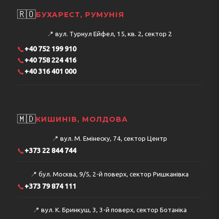
🇷🇴
БУХАРЕСТ, РУМУНІЯ
📍
вул. Турнул Ейфел, 15, кв. 2, сектор 2
📞
+40 752 199 910
📞
+40 758 224 416
📞
+40 316 401 000
🇲🇩
КИШИНІВ, МОЛДОВА
📍
вул. М. Емінеску, 74, сектор Центр
📞
+373 22 844 744
📍
бул. Москва, 9/5, 2-й поверх, сектор Ришканівка
📞
+373 79 874 111
📍
вул. К. Бринкуш, 3, 3-й поверх, сектор Ботаніка