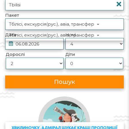
Пакет
Тбілісі, екскурсія(рус.), авіа, трансфер
Дата
Ночі
Тбілісі, екскурсія(рус.), авіа, трансфер
Дорослі
Діти
Пошук
ХВИЛИНОЧКУ, АДМІРАЛ ШУКАЄ КРАЩІ ПРОПОЗИЦІЇ