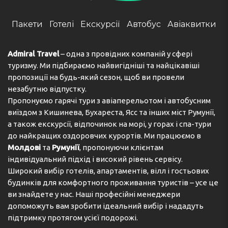
Пакети
Готелі
Екскурсії
Автобус
Авіаквитки
Admiral Travel
– одна з провідних компаній у сфері
туризму. Ми підбираємо найвигідніші та найцікавіші
пропозиції на будь-який сезон, щоб ви провели
незабутню відпустку.
Пропонуємо гарячі тури з авіаперельотом і автобусним
виїздом з Кишинева, Бухареста, Ясс та інших міст Румунії,
а також екскурсії, відпочинок на морі, у горах і спа-тури
до найкращих оздоровчих курортів. Ми працюємо в
Молдові
та
Румунії
, пропонуючи клієнтам
індивідуальний підхід і високий рівень сервісу.
Широкий вибір готелів, апартаментів, вілл і гостьових
будинків для комфортного проживання туристів – усе це
ви знайдете у нас. Наші професійні менеджери
допоможуть вам зробити ідеальний вибір і нададуть
підтримку протягом усієї подорожі.