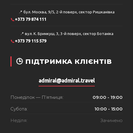
📍
бул. Москва, 9/5, 2-й поверх, сектор Ришканівка
📞
+373 79 874 111
📍
вул. К. Бринкуш, 3, 3-й поверх, сектор Ботаніка
📞
+373 79 115 579
🕒 ПІДТРИМКА КЛІЄНТІВ
admiral@admiral.travel
Понеділок — П’ятниця:
09:00 - 19:00
Субота:
10:00 - 15:00
Неділя:
Зачинено