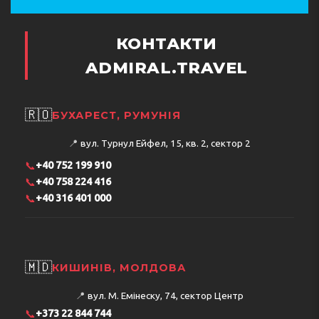
КОНТАКТИ
ADMIRAL.TRAVEL
🇷🇴
БУХАРЕСТ, РУМУНІЯ
📍
вул. Турнул Ейфел, 15, кв. 2, сектор 2
📞
+40 752 199 910
📞
+40 758 224 416
📞
+40 316 401 000
🇲🇩
КИШИНІВ, МОЛДОВА
📍
вул. М. Емінеску, 74, сектор Центр
📞
+373 22 844 744