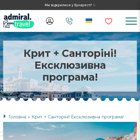
Ми відкрилися у Бухаресті! ✨
Крит + Санторіні!
Ексклюзивна
програма!
Головна
Крит + Санторіні! Ексклюзивна програма!
>