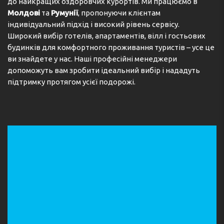
до найкращих оздоровчих курортів. Ми працюємо в
Молдові
та
Румунії
, пропонуючи клієнтам
індивідуальний підхід і високий рівень сервісу.
Широкий вибір готелів, апартаментів, вілл і гостьових
будинків для комфортного проживання туристів – усе це
ви знайдете у нас. Наші професійні менеджери
допоможуть вам зробити ідеальний вибір і нададуть
підтримку протягом усієї подорожі.