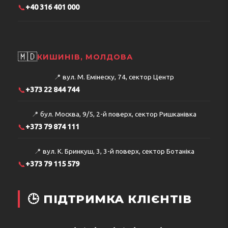
📞
+40 316 401 000
🇲🇩
КИШИНІВ, МОЛДОВА
📍
вул. М. Емінеску, 74, сектор Центр
📞
+373 22 844 744
📍
бул. Москва, 9/5, 2-й поверх, сектор Ришканівка
📞
+373 79 874 111
📍
вул. К. Бринкуш, 3, 3-й поверх, сектор Ботаніка
📞
+373 79 115 579
🕒 ПІДТРИМКА КЛІЄНТІВ