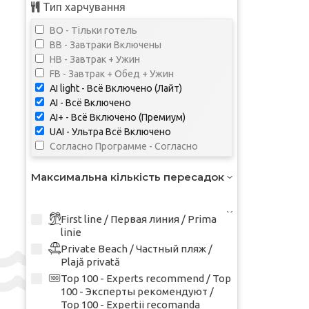
Тип харчування
BO - Тільки готель
BB - Завтраки Включены
HB - Завтрак + Ужин
FB - Завтрак + Обед + Ужин
AI light - Всё Включено (Лайт)
AI - Всё Включено
AI+ - Всё Включено (Премиум)
UAI - Ультра Всё Включено
Согласно Программе - Согласно
Программе
Not Specified - Not Specified
Максимальна кількість пересадок
First line / Первая линия / Prima
linie
Private Beach / Частный пляж /
Plajă privată
Top 100 - Experts recommend / Top
100 - Эксперты рекомендуют /
Top 100 - Expertii recomanda