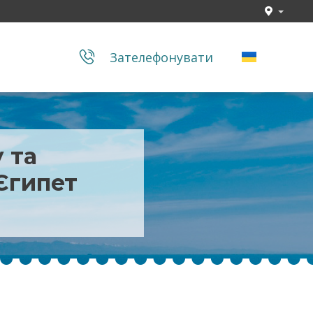
Зателефонувати
 та
Єгипет