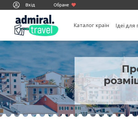
Вхід
Обране
Каталог країн
Ідеї дл
Пр
розмі