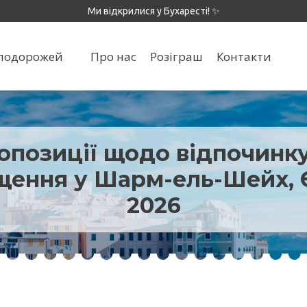
Ми відкрилися у Бухаресті! ✨
я подорожей
Про нас
Розіграш
Контакти
опозиції щодо відпочинку
щення у Шарм-ель-Шейх, 
2026