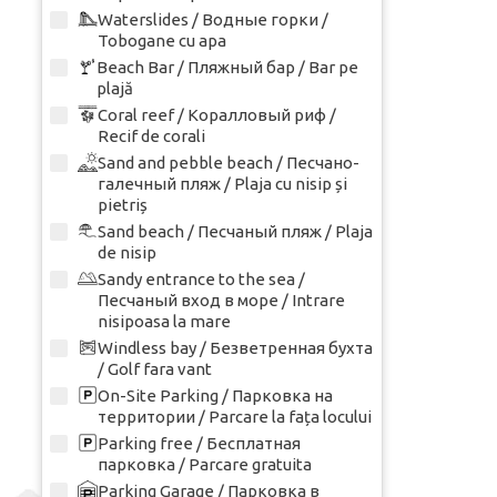
Waterslides / Водные горки /
Tobogane cu apa
Beach Bar / Пляжный бар / Bar pe
plajă
Coral reef / Коралловый риф /
Recif de corali
Sand and pebble beach / Песчано-
галечный пляж / Plaja cu nisip și
pietriș
Sand beach / Песчаный пляж / Plaja
de nisip
Sandy entrance to the sea /
Песчаный вход в море / Intrare
nisipoasa la mare
Windless bay / Безветренная бухта
/ Golf fara vant
On-Site Parking / Парковка на
территории / Parcare la fața locului
Parking free / Бесплатная
парковка / Parcare gratuita
Parking Garage / Парковка в