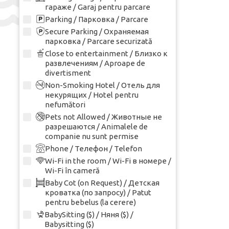
гараже / Garaj pentru parcare
Parking / Парковка / Parcare
Secure Parking / Охраняемая
парковка / Parcare securizată
Close to entertainment / Близко к
развлечениям / Aproape de
divertisment
Non-Smoking Hotel / Отель для
некурящих / Hotel pentru
nefumători
Pets not Allowed / Животные не
разрешаются / Animalele de
companie nu sunt permise
Phone / Телефон / Telefon
Wi-Fi in the room / Wi-Fi в номере /
Wi-Fi în cameră
Baby Cot (on Request) / Детская
кроватка (по запросу) / Patut
pentru bebelus (la cerere)
BabySitting ($) / Няня ($) /
Babysitting ($)