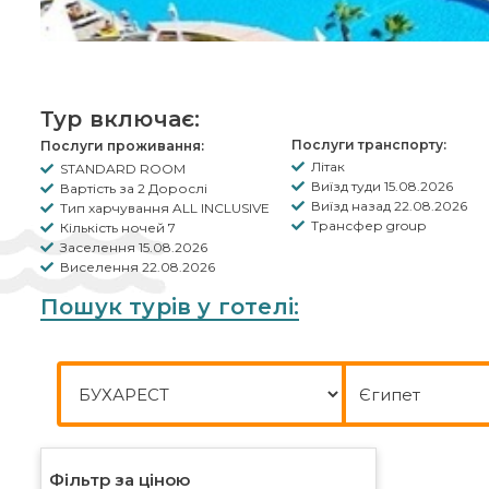
Тур включає:
Послуги транспорту:
Послуги проживання:
Літак
STANDARD ROOM
Виїзд туди 15.08.2026
Вартість за 2 Дорослі
Виїзд назад 22.08.2026
Тип харчування ALL INCLUSIVE
Трансфер group
Кількість ночей 7
Заселення 15.08.2026
Виселення 22.08.2026
Пошук турів у готелі:
Місто відправлення
Куди
Фільтр за ціною