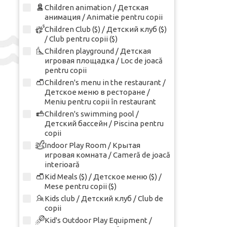
Children animation / Детская
анимация / Animatie pentru copii
Children Club ($) / Детский клуб ($)
/ Club pentru copii ($)
Children playground / Детская
игровая площадка / Loc de joacă
pentru copii
Children's menu in the restaurant /
Детское меню в ресторане /
Meniu pentru copii în restaurant
Children's swimming pool /
Детский бассейн / Piscina pentru
copii
Indoor Play Room / Крытая
игровая комната / Cameră de joacă
interioară
Kid Meals ($) / Детское меню ($) /
Mese pentru copii ($)
Kids club / Детский клуб / Club de
copii
Kid's Outdoor Play Equipment /