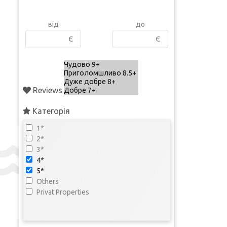
від
до
Є
Є
Reviews
Категорія
1*
2*
3*
4*
5*
Others
Privat Properties