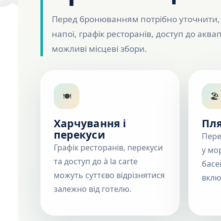
Перед бронюванням потрібно уточнити, 
напої, графік ресторанів, доступ до аква
можливі місцеві збори.
🍽
🏖
Харчування і
Пля
перекуси
Пере
Графік ресторанів, перекуси
у мо
та доступ до à la carte
басе
можуть суттєво відрізнятися
вклю
залежно від готелю.