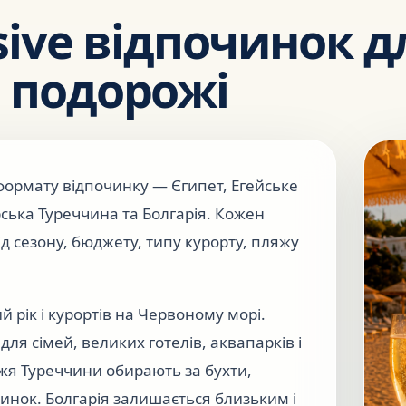
lusive відпочинок д
в подорожі
ормату відпочинку — Єгипет, Егейське
ька Туреччина та Болгарія. Кожен
д сезону, бюджету, типу курорту, пляжу
 рік і курортів на Червоному морі.
я сімей, великих готелів, аквапарків і
жжя Туреччини обирають за бухти,
инок. Болгарія залишається близьким і