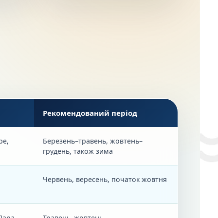
Рекомендований період
ре,
Березень–травень, жовтень–
грудень, також зима
Червень, вересень, початок жовтня
 Лара
Травень–жовтень