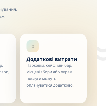
рчування,
аж і
🧾
Додаткові витрати
р,
Парковка, сейф, мінібар,
парк,
місцеві збори або окремі
послуги можуть
оплачуватися додатково.