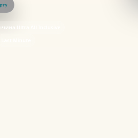
рту
чина Ultra All Inclusive
Last Minute