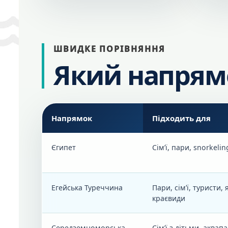
ШВИДКЕ ПОРІВНЯННЯ
Який напрямо
Напрямок
Підходить для
Єгипет
Сім’ї, пари, snorkeli
Егейська Туреччина
Пари, сім’ї, туристи,
краєвиди
Середземноморська
Сім’ї з дітьми, аквап