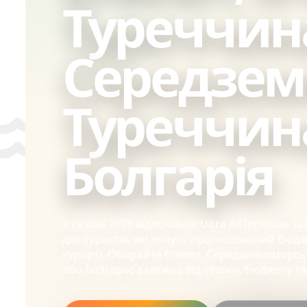
Туреччин
Середзем
Туреччин
Болгарія
У сезоні 2026 відпочинок Ultra All Inclusive
для туристів, які хочуть прогнозований бюдж
курорті. Обирайте Єгипет, Середземноморсь
або Болгарію залежно від сезону, бюджету та