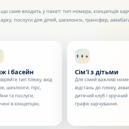
що саме входить у пакет: тип номера, концепція ха
парку, послуги для дітей, шезлонги, трансфер, авіабаг
👨‍👩‍👧
ж і басейн
Сім’ї з дітьми
віряйте тип пляжу, вхід
Для сімей важливі номе
ре, шезлонги, пірс,
відстань до пляжу, аква
йни та послуги,
дитячий клуб і зручний
чені в концепцію.
графік харчування.