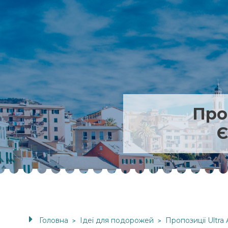
Проп
Є
Головна
Ідеї для подорожей
Пропозиції Ultra 
>
>