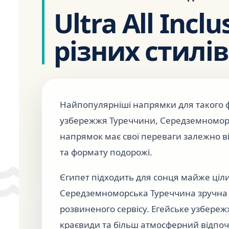
Ultra All Inc
різних стилі
Найпопулярніші напрямки для такого ф
узбережжя Туреччини, Середземноморс
напрямок має свої переваги залежно ві
та формату подорожі.
Єгипет підходить для сонця майже цілий
Середземноморська Туреччина зручна дл
розвиненого сервісу. Егейське узбере
краєвиди та більш атмосферний відпоч