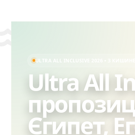
ULTRA ALL INCLUSIVE 2026 • З КИШИН
Ultra All I
пропозиці
Єгипет, Е