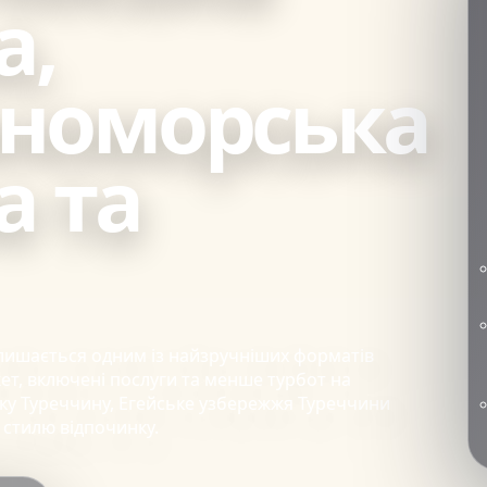
а,
номорська
а та
 залишається одним із найзручніших форматів
ет, включені послуги та менше турбот на
ку Туреччину, Егейське узбережжя Туреччини
 стилю відпочинку.