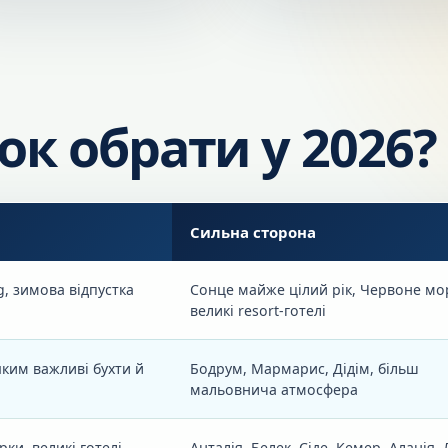
к обрати у 2026?
Сильна сторона
ng, зимова відпустка
Сонце майже цілий рік, Червоне мо
великі resort-готелі
 яким важливі бухти й
Бодрум, Мармарис, Дідім, більш
мальовнича атмосфера
арки, великі готелі
Анталія, Белек, Сіде, Кемер, Аланія,