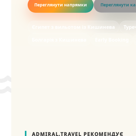
Переглянути напрямки
Переглянути ка
Єгипет з вильотом із Кишинева
Туреч
Болгарія з Кишинева
Early Booking
ADMIRAL.TRAVEL РЕКОМЕНДУЄ