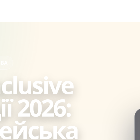
ЕВА
nclusive
ї 2026:
гейська