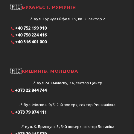
🇷🇴
БУХАРЕСТ, РУМУНІЯ
📍
вул. Турнул Ейфел, 15, кв. 2, сектор 2
📞
+40 752 199 910
📞
+40 758 224 416
📞
+40 316 401 000
🇲🇩
КИШИНІВ, МОЛДОВА
📍
вул. М. Емінеску, 74, сектор Центр
📞
+373 22 844 744
📍
бул. Москва, 9/5, 2-й поверх, сектор Ришканівка
📞
+373 79 874 111
📍
вул. К. Бринкуш, 3, 3-й поверх, сектор Ботаніка