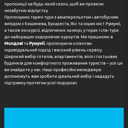
пропозиції на будь-який сезон, щоб ви провели
незабутню відпустку.
Пропонуємо гарячі тури з авіаперельотом і автобусним
виїздом з Кишинева, Бухареста, Ясс та інших міст Румунії,
а також екскурсії, відпочинок на морі, у горах і спа-тури
до найкращих оздоровчих курортів. Ми працюємо в
Молдові
та
Румунії
, пропонуючи клієнтам
індивідуальний підхід і високий рівень сервісу.
Широкий вибір готелів, апартаментів, вілл і гостьових
будинків для комфортного проживання туристів – усе це
ви знайдете у нас. Наші професійні менеджери
допоможуть вам зробити ідеальний вибір і нададуть
підтримку протягом усієї подорожі.