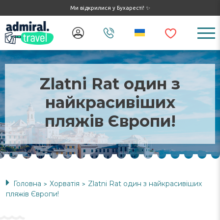
Ми відкрилися у Бухаресті! ✨
Zlatni Rat один з
найкрасивіших
пляжів Європи!
Головна
Хорватія
Zlatni Rat один з найкрасивіших
>
>
пляжів Європи!