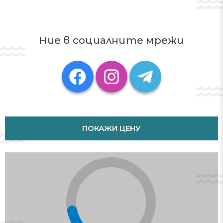
The apartment consists of 2 bedrooms, a living room, a
fully equipped kitchen with an oven and a coffee
machine, and 1 bathroom with a bath and a hair dryer.
Ние в социалните мрежи
Towels and bed linen are featured in the apartment.
Notre Dame Cathedral is 45 km from the apartment,
while Sainte-Chapelle is 45 km away. The nearest airport
is Paris - Charles de Gaulle Airport, 26 km from
Appartement spacieux DisneyLand - La Vallée Village -
6 personnes - 60m2.
This property will not accommodate hen, stag or similar
ПОКАЖИ ЦЕНУ
parties. Please inform Appartement spacieux
DisneyLand - La Vallée Village - 6 personnes - 60m2 in
advance of your expected arrival time. You can use the
Special Requests box when booking, or contact the
property directly with the contact details provided in
your confirmation. Guests are required to show a photo
identification and credit card upon check-in. Please
note that all Special Requests are subject to availability
and additional charges may apply. In accordance with