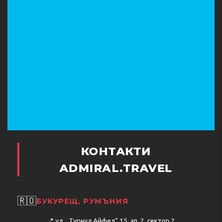
КОНТАКТИ
ADMIRAL.TRAVEL
🇷🇴
БУКУРЕЩ, РУМЪНИЯ
📍
ул. „Турнул Айфел“ 15, ап. 2, сектор 2