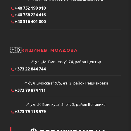
📞
+40 752 199 910
📞
+40 758 224 416
📞
+40 316 401 000
🇲🇩
КИШИНЕВ, МОЛДОВА
📍
ул. „М. Еминеску“ 74, район Център
📞
+373 22 844 744
📍
бул. „Москва“ 9/5, ет. 2, район Ръшкановка
📞
+373 79 874 111
📍
ул. „К. Бринкуш“ 3, ет. 3, район Ботаника
📞
+373 79 115 579