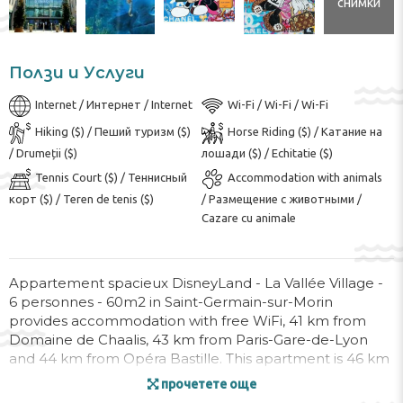
снимки
Ползи и Услуги
Internet / Интернет / Internet
Wi-Fi / Wi-Fi / Wi-Fi
Hiking ($) / Пеший туризм ($)
Horse Riding ($) / Катание на
/ Drumeții ($)
лошади ($) / Echitatie ($)
Tennis Court ($) / Теннисный
Accommodation with animals
корт ($) / Teren de tenis ($)
/ Размещение с животными /
Cazare cu animale
Appartement spacieux DisneyLand - La Vallée Village -
6 personnes - 60m2 in Saint-Germain-sur-Morin
provides accommodation with free WiFi, 41 km from
Domaine de Chaalis, 43 km from Paris-Gare-de-Lyon
and 44 km from Opéra Bastille. This apartment is 46 km
from Pompidou Centre and 47 km from Parc Asterix
прочетете още
Amusement Park.