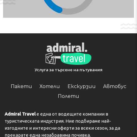
government guidelines to minimise transmission of the
Coronavirus (COVID-19), this property currently isn't
accepting guests from certain countries, during dates
where such guidelines exist. If you cause damage to the
property during your stay, you could be asked to pay up
to EUR 150 after check-out, according to this property's
Damage Policy. Managed by a private host
Check-in 14:00 - 19:00
Check-out 09:00 - 12:00
Key collection at the property. Key stored in the lock
box.
Услуга за търсене на пътувания
Адрес:
17 Rue de Paris, 77860, Saint-Germain-sur-Morin,
France
Пакети
Хотели
Екскурзии
Автобус
Телефон:
Полети
Admiral Travel
е една от водещите компании в
туристическата индустрия. Ние подбираме най-
изгодните и интересни оферти за всеки сезон, за да
прекарате една незабравима почивка.