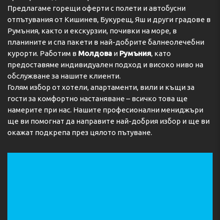
Предлагаме горещи оферти с полети и автобусни
отпътувания от Кишинев, Букурещ, Яш и други градове в
Румъния, както и екскурзии, почивки на море, в
планините и спа пакети в най-добрите балнеолечебни
курорти. Работим в
Молдова
и
Румъния
, като
предоставяме индивидуален подход и високо ниво на
обслужване за нашите клиенти.
Голям избор от хотели, апартаменти, вили и къщи за
гости за комфортно настаняване – всичко това ще
намерите при нас. Нашите професионални мениджъри
ще ви помогнат да направите най-добрия избор и ще ви
окажат подкрепа през цялото пътуване.