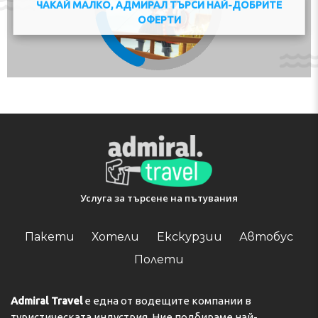
ЧАКАЙ МАЛКО, АДМИРАЛ ТЪРСИ НАЙ-ДОБРИТЕ
Swimming Pool / Бассейн /
ОФЕРТИ
Piscină
Shuttle Service ($) /
Shuttle Service / Трансфер
Трансфер ($) / Serviciu de
/ Serviciu de transfer
transfer ($)
Heating / Отопление /
Incalzire
Safe / Сейф / Safeu
Soundproof Rooms /
Звукоизоляция номеров /
Camere izolate fonic
Disabled rooms / Номера
Elevator / Лифт (ы) / Lift
для инвалидов / Camere pentru
Услуга за търсене на пътувания
persoane cu mobilitate redusa
Пакети
Хотели
Екскурзии
Автобус
Полети
Admiral Travel
е една от водещите компании в
туристическата индустрия. Ние подбираме най-