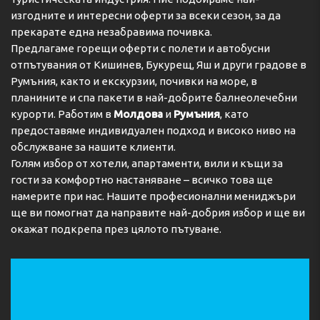
изгодните и интересни оферти за всеки сезон, за да
прекарате една незабравима почивка.
Предлагаме горещи оферти с полети и автобусни
отпътувания от Кишинев, Букурещ, Яш и други градове в
Румъния, както и екскурзии, почивки на море, в
планините и спа пакети в най-добрите балнеолечебни
курорти. Работим в
Молдова
и
Румъния
, като
предоставяме индивидуален подход и високо ниво на
обслужване за нашите клиенти.
Голям избор от хотели, апартаменти, вили и къщи за
гости за комфортно настаняване – всичко това ще
намерите при нас. Нашите професионални мениджъри
ще ви помогнат да направите най-добрия избор и ще ви
окажат подкрепа през цялото пътуване.