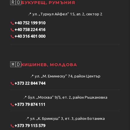
🇷🇴
БУКУРЕЩ, РУМЪНИЯ
📍
ул. „Турнул Айфел“ 15, ап. 2, сектор 2
📞
+40 752 199 910
📞
+40 758 224 416
📞
+40 316 401 000
🇲🇩
КИШИНЕВ, МОЛДОВА
📍
ул. „М. Еминеску“ 74, район Център
📞
+373 22 844 744
📍
бул. „Москва“ 9/5, ет. 2, район Ръшкановка
📞
+373 79 874 111
📍
ул. „К. Бринкуш“ 3, ет. 3, район Ботаника
📞
+373 79 115 579