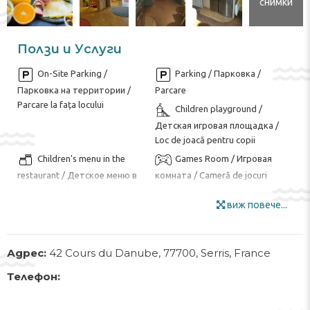
снимки
Ползи и Услуги
On-Site Parking /
Parking / Парковка /
Парковка на территории /
Parcare
Parcare la fața locului
Children playground /
Детская игровая площадка /
Loc de joacă pentru copii
Children's menu in the
Games Room / Игровая
restaurant / Детское меню в
комната / Cameră de jocuri
ресторане / Meniu pentru copii
Kid's Outdoor Play
în restaurant
виж повече...
Equipment / Детское игровое
оборудование на открытом
воздухе / Echipament de joacă
Адрес:
42 Cours du Danube, 77700, Serris, France
în aer liber pentru copii
Internet / Интернет /
Luggage Room / Комната
Телефон:
Internet
для багажа / Camera bagajelor
Mini Market / Минимаркет
Wi-Fi / Wi-Fi / Wi-Fi