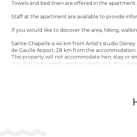
Towels and bed linen are offered in the apartment.
Staff at the apartment are available to provide inf
If you would like to discover the area, hiking, walki
Sainte-Chapelle is 44 km from Artist's studio Disney 
de Gaulle Airport, 28 km from the accommodation.
This property will not accommodate hen, stag or simi
You should be reimbursed on check-out. Your deposit
Check-in 15:00
Адрес:
38 Bis Rue de la Tillaye, 77580, Coutevroul
Телефон: