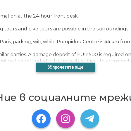
ormation at the 24-hour front desk.
ng tours and bike tours are possible in the surroundings.
Paris, parking, wifi, while Pompidou Centre is 44 km from 
lar parties. A damage deposit of EUR 500 is required on a
 will be refunded in full in cash, subject to an inspecti
прочетете още
t, France
Ние в социалните мреж