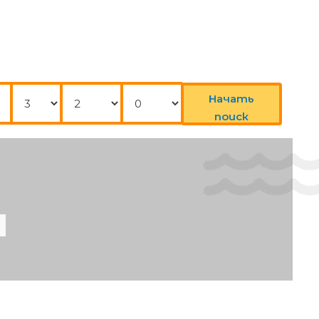
Нощувки
Възрастни
Деца
Начать
поиск