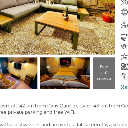
Еще
+10
снимки
в
n Coutevroult, 42 km from Paris-Gare-de-Lyon, 43 km from 
free private parking and free WiFi.
with a dishwasher and an oven, a flat-screen TV, a seati