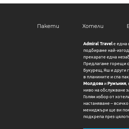
Пакети
Хотели
Admiral Travel
е една 
подбираме най-изгодн
прекарате една неза
Предлагаме горещи о
Букурещ, Яш и други 
в планините и спа па
Молдова
и
Румъния
,
ниво на обслужване з
Голям избор от хотел
настаняване – всичк
мениджъри ще ви пом
подкрепа през цялот