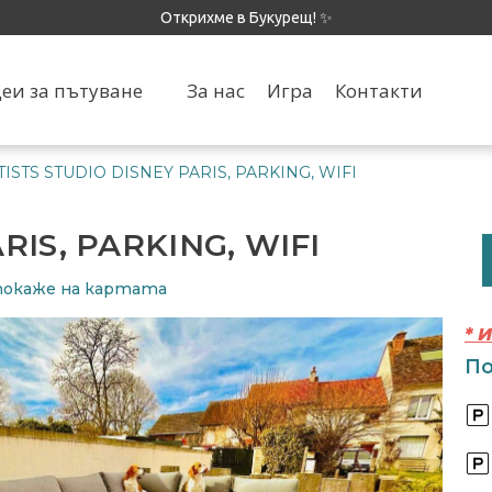
Открихме в Букурещ! ✨
еи за пътуване
За нас
Игра
Контакти
TISTS STUDIO DISNEY PARIS, PARKING, WIFI
RIS, PARKING, WIFI
​​покаже на картата
* 
По