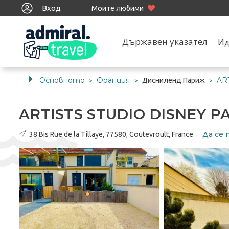
Вход
Моите любими
Държавен указател
Ид
Основното
Франция
AR
Дисниленд Париж
>
>
>
ARTISTS STUDIO DISNEY PA
Да се 
38 Bis Rue de la Tillaye, 77580, Coutevroult, France