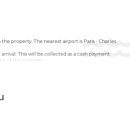
Horse Riding ($) / Катание на лошади ($) / Echitatie ($)
Karaoke / Караоке / Karaoke
Nordic Walking / Скандинавская ходьба / Nordic Walking
Tennis Court ($) / Теннисный корт ($) / Teren de tenis ($)
the property. The nearest airport is Paris - Charles
Walking Tours / Пешеходные экскурсии / Tururi de mers
pe jos
rrival. This will be collected as a cash payment.
Accommodation with animals / Размещение с
on of the property.
животными / Cazare cu animale
Heating / Отопление / Incalzire
и