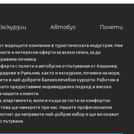
Екскурзии
Автобус
Полети
от водещите компании в туристическата индустрия. Ние
ите и интересни оферти за всеки сезон, за да
бравима почивка.
ферти с полети и автобусни отпътувания от Кишинев,
градове в Румъния, както и екскурзии, почивки на море,
кети в най-добрите балнеолечебни курорти. Работим в
 като предоставяме индивидуален подход и високо
а нашите клиенти.
и, апартаменти, вили и къщи за гости за комфортно
о това ще намерите при нас. Нашите професионални
огнат да направите най-добрия избор и ще ви окажат
о пътуване.