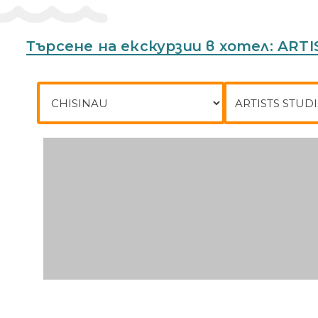
Търсене на екскурзии в хотел: ARTI
Град на заминаване
До къде