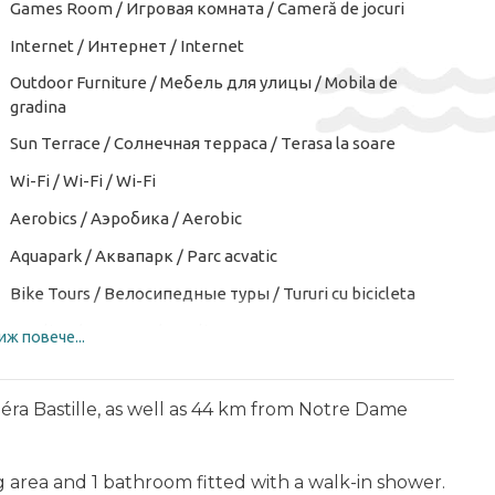
Games Room / Игровая комната / Cameră de jocuri
Internet / Интернет / Internet
Outdoor Furniture / Мебель для улицы / Mobila de
gradina
Sun Terrace / Солнечная терраса / Terasa la soare
Wi-Fi / Wi-Fi / Wi-Fi
Aerobics / Аэробика / Aerobic
Aquapark / Аквапарк / Parc acvatic
Bike Tours / Велосипедные туры / Tururi cu bicicleta
Bowling / Боулинг / Bowling
иж повече...
Chess / Board Games / Шахматы / Настольные игры /
Șah / Jocuri de societate
Opéra Bastille, as well as 44 km from Notre Dame
Golf Course ($) / Курсы гольфа ($) / Teren de golf
Hiking ($) / Пеший туризм ($) / Drumeții ($)
ng area and 1 bathroom fitted with a walk-in shower.