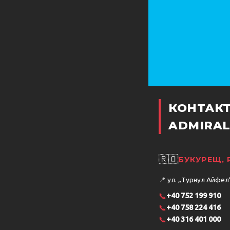
КОНТАК
ADMIRAL
🇷🇴
БУКУРЕЩ,
📍
ул. „Турнул Айфел“ 
📞
+40 752 199 910
📞
+40 758 224 416
📞
+40 316 401 000