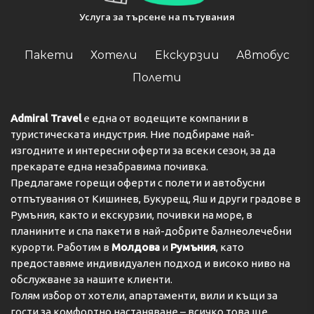
Услуга за търсене на пътувания
Пакети
Хотели
Екскурзии
Автобус
Полети
Admiral Travel
е една от водещите компании в
туристическата индустрия. Ние подбираме най-
изгодните и интересни оферти за всеки сезон, за да
прекарате една незабравима почивка.
Предлагаме горещи оферти с полети и автобусни
отпътувания от Кишинев, Букурещ, Яш и други градове в
Румъния, както и екскурзии, почивки на море, в
планините и спа пакети в най-добрите балнеолечебни
курорти. Работим в
Молдова
и
Румъния
, като
предоставяме индивидуален подход и високо ниво на
обслужване за нашите клиенти.
Голям избор от хотели, апартаменти, вили и къщи за
гости за комфортно настаняване – всичко това ще