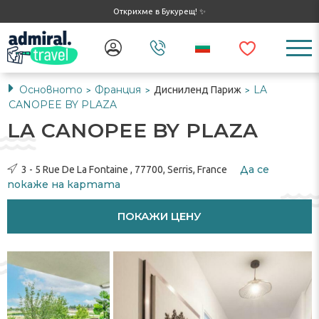
Открихме в Букурещ! ✨
Основното
Франция
LA
Дисниленд Париж
>
>
>
CANOPEE BY PLAZA
LA CANOPEE BY PLAZA
Да се ​​
3 - 5 Rue De La Fontaine , 77700, Serris, France
покаже на картата
ПОКАЖИ ЦЕНУ