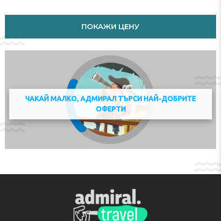
Check-in 15:00 - 20:00
Key collection at the property - someone will meet you.
ПОКАЖИ ЦЕНУ
Адрес:
3 - 5 Rue De La Fontaine , 77700, Serris, France
Телефон:
ЧАКАЙ МАЛКО, АДМИРАЛ ТЪРСИ НАЙ-ДОБРИТЕ
ОФЕРТИ