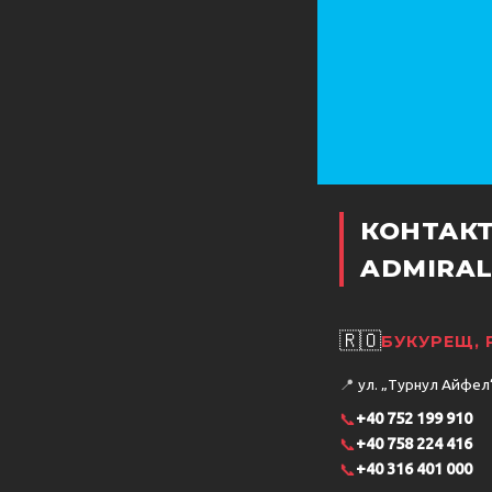
КОНТАК
ADMIRAL
🇷🇴
БУКУРЕЩ,
📍
ул. „Турнул Айфел“ 
📞
+40 752 199 910
📞
+40 758 224 416
📞
+40 316 401 000