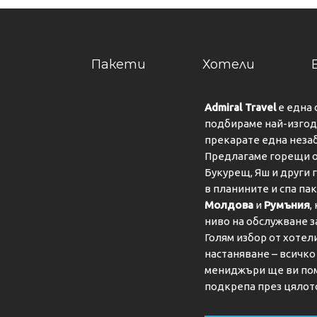
Пакети
Хотели
Admiral Travel
е една 
подбираме най-изгодн
прекарате една неза
Предлагаме горещи о
Букурещ, Яш и други 
в планините и спа па
Молдова
и
Румъния
,
ниво на обслужване з
Голям избор от хотел
настаняване – всичк
мениджъри ще ви пом
подкрепа през цялот