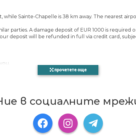
hile Sainte-Chapelle is 38 km away. The nearest airport
lar parties. A damage deposit of EUR 1000 is required on a
ur deposit will be refunded in full via credit card, subj
 you.
прочетете още
Ние в социалните мреж