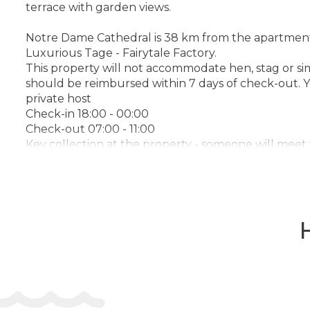
terrace with garden views.
Notre Dame Cathedral is 38 km from the apartment, w
Luxurious Tage - Fairytale Factory.
This property will not accommodate hen, stag or simi
should be reimbursed within 7 days of check-out. Yo
private host
Check-in 18:00 - 00:00
Check-out 07:00 - 11:00
Key collection at the property - someone will meet
Адрес:
33 Cours du Tage, 77700, Serris, France
Телефон: