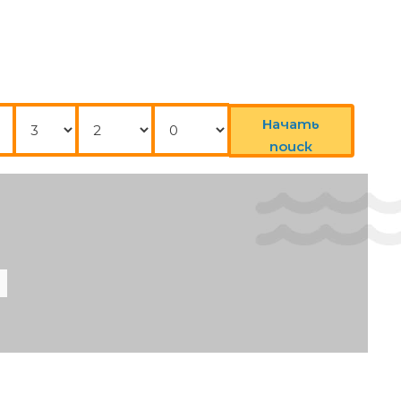
Нощувки
Възрастни
Деца
Начать
поиск