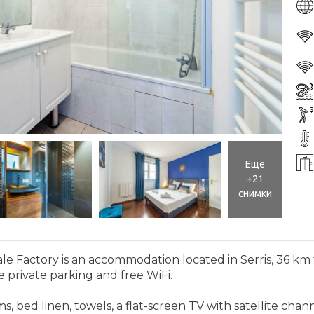
Еще
+21
снимки
ytale Factory is an accommodation located in Serris, 36
ee private parking and free WiFi.
ed linen, towels, a flat-screen TV with satellite channe