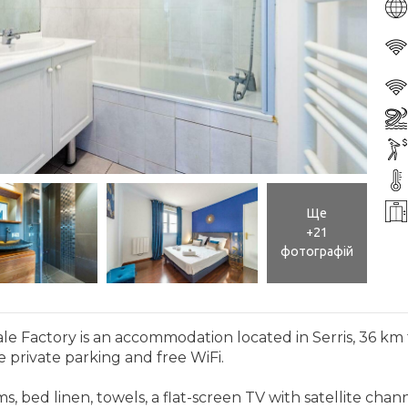
Ще
+21
фотографій
ytale Factory is an accommodation located in Serris, 36
ee private parking and free WiFi.
ed linen, towels, a flat-screen TV with satellite channe