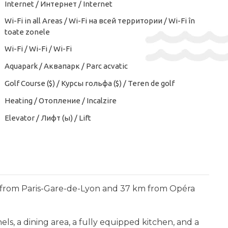
Internet / Интернет / Internet
Wi-Fi in all Areas / Wi-Fi на всей территории / Wi-Fi în
toate zonele
Wi-Fi / Wi-Fi / Wi-Fi
Aquapark / Аквапарк / Parc acvatic
Golf Course ($) / Курсы гольфа ($) / Teren de golf
Heating / Отопление / Incalzire
Elevator / Лифт (ы) / Lift
 km from Paris-Gare-de-Lyon and 37 km from Opéra
ls, a dining area, a fully equipped kitchen, and a