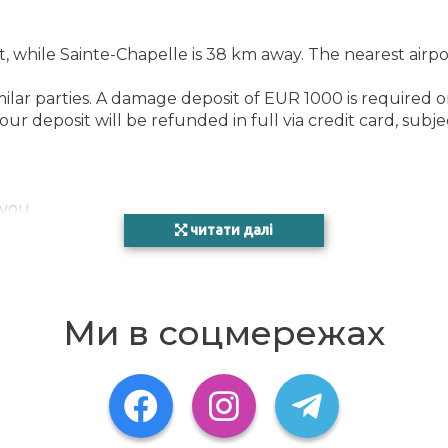
hile Sainte-Chapelle is 38 km away. The nearest airport
lar parties. A damage deposit of EUR 1000 is required on a
ur deposit will be refunded in full via credit card, subj
 you.
читати далі
Ми в соцмережах