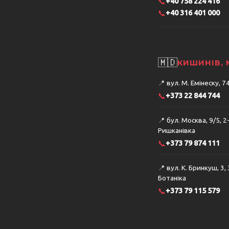
📞
+40 758 224 416
📞
+40 316 401 000
🇲🇩
КИШИНІВ,
📍
вул. М. Емінеску, 
📞
+373 22 844 744
📍
бул. Москва, 9/5, 2
Ришканівка
📞
+373 79 874 111
📍
вул. К. Бринкуш, 3,
Ботаніка
📞
+373 79 115 579