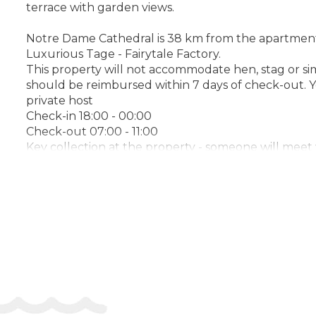
terrace with garden views.
Notre Dame Cathedral is 38 km from the apartment, w
Luxurious Tage - Fairytale Factory.
This property will not accommodate hen, stag or simi
should be reimbursed within 7 days of check-out. Yo
private host
Check-in 18:00 - 00:00
Check-out 07:00 - 11:00
Key collection at the property - someone will meet
Адреса:
33 Cours du Tage, 77700, Serris, France
Телефон: