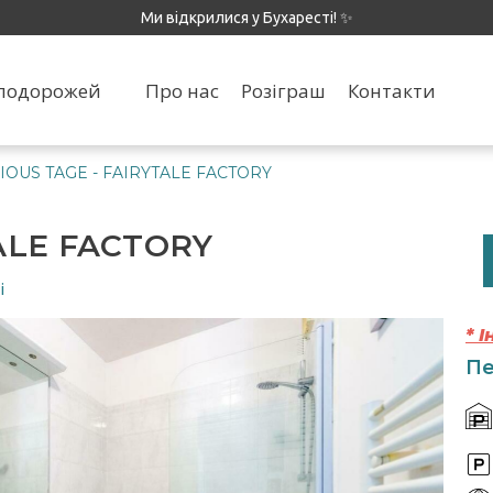
Ми відкрилися у Бухаресті! ✨
я подорожей
Про нас
Розіграш
Контакти
IOUS TAGE - FAIRYTALE FACTORY
TALE FACTORY
і
* 
Пе