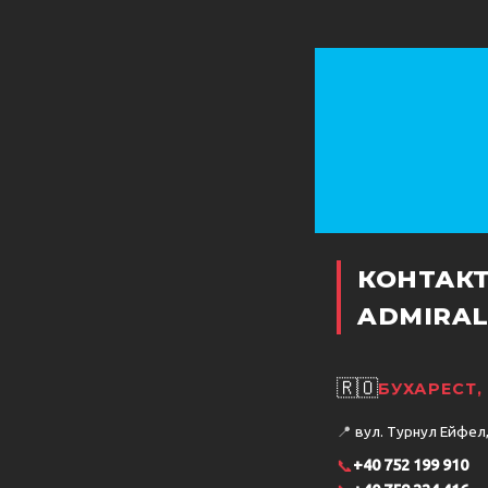
КОНТАК
ADMIRAL
🇷🇴
БУХАРЕСТ,
📍
вул. Турнул Ейфел, 
📞
+40 752 199 910