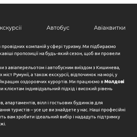
кскурсії
Автобус
Авіаквитки
з провідних компаній у сфері туризму. Ми підбираємо
кавіші пропозиції на будь-який сезон, щоб ви провели
ри з авіаперельотом і автобусним виїздом з Кишинева,
х міст Румунії, а також екскурсії, відпочинок на морі, у
найкращих оздоровчих курортів. Ми працюємо в
Молдові
и клієнтам індивідуальний підхід і високий рівень
, апартаментів, вілл і гостьових будинків для
ня туристів – усе це ви знайдете у нас. Наші професійні
ь вам зробити ідеальний вибір і нададуть підтримку
жі.