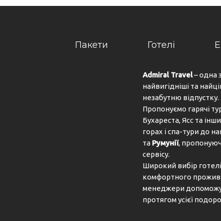
Пакети
Готелі
Е
Admiral Travel
– одна 
найвигідніші та найці
незабутню відпустку.
Пропонуємо гарячі ту
Бухареста, Ясс та інши
горах і спа-тури до 
та
Румунії
, пропонуюч
сервісу.
Широкий вибір готелів
комфортного проживан
менеджери допоможут
протягом усієї подоро