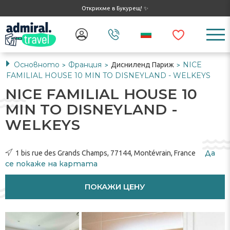
Открихме в Букурещ! ✨
Основното
Франция
NICE
Дисниленд Париж
>
>
>
FAMILIAL HOUSE 10 MIN TO DISNEYLAND - WELKEYS
NICE FAMILIAL HOUSE 10
MIN TO DISNEYLAND -
WELKEYS
Да
1 bis rue des Grands Champs, 77144, Montévrain, France
се ​​покаже на картата
ПОКАЖИ ЦЕНУ