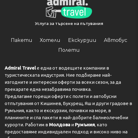
in. Please note that all Special Requests are subject to
availability and additional charges may apply. This
property will not accommodate hen, stag or similar
Услуга за търсене на пътувания
parties. The property will contact you after you book to
provide instructions. A damage deposit of EUR 2000 is
required. The host charges this 7 days before arrival. This
Пакети
Хотели
Екскурзии
Автобус
will be collected by credit card. You should be
Полети
reimbursed within 14 days of check-out. Your deposit will
be refunded in full via credit card, subject to an
inspection of the property. Please note the following
Admiral Travel
е една от водещите компании в
additional charges: - Check-in between 9 p.m. and
туристическата индустрия. Ние подбираме най-
midnight: €22 - Check-in between midnight and 6 a.m:
изгодните и интересни оферти за всеки сезон, за да
€44 All requests for late arrival must be confirmed by
the accommodation.
прекарате една незабравима почивка.
Check-in 15:00
Предлагаме горещи оферти с полети и автобусни
Key collection at the property - someone will meet you.
отпътувания от Кишинев, Букурещ, Яш и други градове в
Румъния, както и екскурзии, почивки на море, в
Адрес:
1 bis rue des Grands Champs, 77144, Montévrain,
планините и спа пакети в най-добрите балнеолечебни
France
курорти. Работим в
Молдова
и
Румъния
, като
Телефон:
предоставяме индивидуален подход и високо ниво на