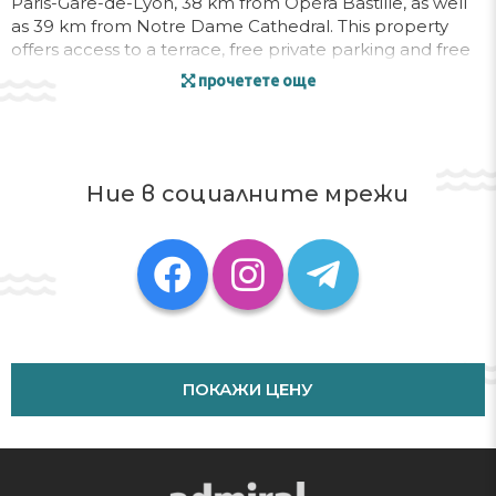
Paris-Gare-de-Lyon, 38 km from Opéra Bastille, as well
as 39 km from Notre Dame Cathedral. This property
offers access to a terrace, free private parking and free
WiFi.
прочетете още
The holiday home features 4 bedrooms, a TV, an
equipped kitchen with a dishwasher and an oven, a
washing machine, and 2 bathrooms with a bath. Towels
and bed linen are featured in the holiday home.
Ние в социалните мрежи
Sainte-Chapelle is 40 km from the holiday home, while
Pompidou Centre is 40 km away. The nearest airport is
Paris - Charles de Gaulle Airport, 25 km from Nice
familial house 10 min to Disneyland - Welkeys.
In response to Coronavirus (COVID-19), additional safety
and sanitation measures are in effect at this property.
Please inform Nice familial house 10 min to Disneyland -
ПОКАЖИ ЦЕНУ
Welkeys in advance of your expected arrival time. You
can use the Special Requests box when booking, or
contact the property directly with the contact details
provided in your confirmation. Guests are required to
show a photo identification and credit card upon check-