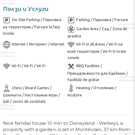
Ползи и Услуги
On-Site Parking / Парковка
Parking / Парковка / Parcare
на территории / Parcare la fața
Garden Area / Сад / Zona de
locului
gradina
Internet / Интернет / Internet
Wi-Fi in all Areas / Wi-Fi на
всей территории / Wi-Fi în toate
zonele
Wi-Fi / Wi-Fi / Wi-Fi
BBQ Facilities /
Принадлежности для барбекю /
Facilități de grătar
Chess / Board Games /
Heating / Отопление /
Шахматы / Настольные игры /
Incalzire
Șah / Jocuri de societate
Nice familial house 10 min to Disneyland - Welkeys, a
property with a garden, is set in Montévrain, 37 km from