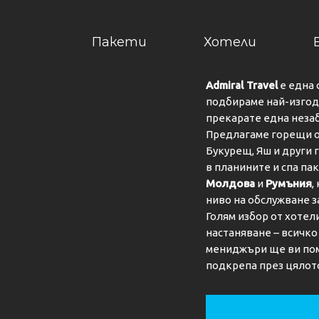
Пакети
Хотели
Admiral Travel
е една 
подбираме най-изгодн
прекарате една неза
Предлагаме горещи о
Букурещ, Яш и други 
в планините и спа па
Молдова
и
Румъния
,
ниво на обслужване з
Голям избор от хотел
настаняване – всичк
мениджъри ще ви пом
подкрепа през цялот