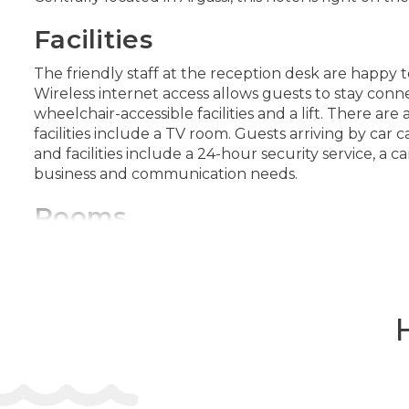
Facilities
The friendly staff at the reception desk are happy 
Wireless internet access allows guests to stay connec
wheelchair-accessible facilities and a lift. There a
facilities include a TV room. Guests arriving by car 
and facilities include a 24-hour security service, a c
business and communication needs.
Rooms
Air conditioning and central heating ensure that r
terrace. Rooms have a double bed or a queen-size be
and WiFi (no extra charge) provide all the essential
special feature, bathrooms are also stocked with c
Sports/Entertainment
The outdoor pool complex includes a children's swim
available. Refreshing drinks are served at the pools