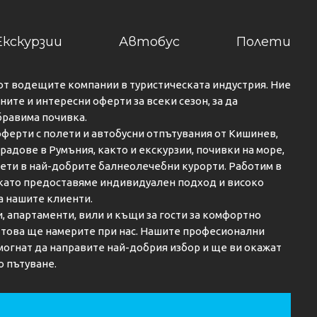
Екскурзии
Автобус
Полети
от водещите компании в туристическата индустрия. Ние
ите и интересни оферти за всеки сезон, за да
бравима почивка.
ферти с полети и автобусни отпътувания от Кишинев,
градове в Румъния, както и екскурзии, почивки на море,
кети в най-добрите балнеолечебни курорти. Работим в
 като предоставяме индивидуален подход и високо
а нашите клиенти.
и, апартаменти, вили и къщи за гости за комфортно
о това ще намерите при нас. Нашите професионални
огнат да направите най-добрия избор и ще ви окажат
о пътуване.