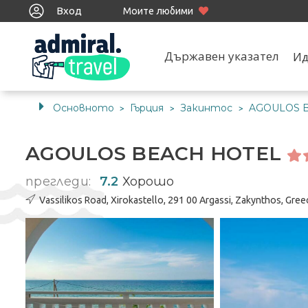
Вход
Моите любими
Държавен указател
Ид
Основното
Гърция
Закинтос
AGOULOS 
>
>
>
AGOULOS BEACH HOTEL
прегледи:
7.2
Хорошо
Vassilikos Road, Xirokastello, 291 00 Argassi, Zakynthos, Gree