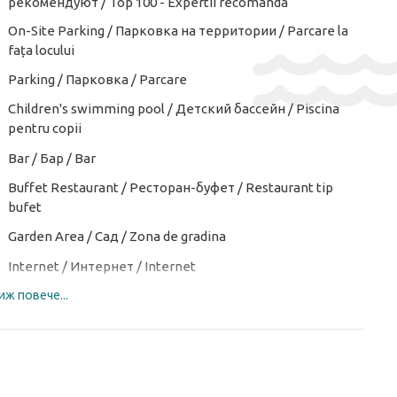
рекомендуют / Top 100 - Expertii recomanda
On-Site Parking / Парковка на территории / Parcare la
fața locului
Parking / Парковка / Parcare
Children's swimming pool / Детский бассейн / Piscina
pentru copii
Bar / Бар / Bar
Buffet Restaurant / Ресторан-буфет / Restaurant tip
bufet
Garden Area / Сад / Zona de gradina
Internet / Интернет / Internet
иж повече...
Luggage Room / Комната для багажа / Camera bagajelor
Outdoor Furniture / Мебель для улицы / Mobila de
gradina
Snack Bar / Закусочный бар / Bar de zi