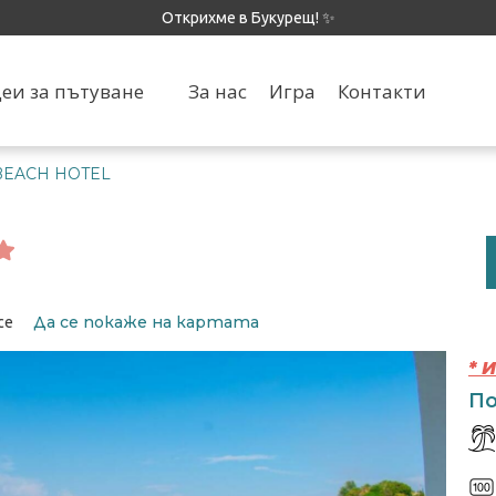
Открихме в Букурещ! ✨
еи за пътуване
За нас
Игра
Контакти
BEACH HOTEL
Да се ​​покаже на картата
ce
* 
По