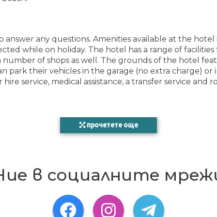
to answer any questions. Amenities available at the hotel
ted while on holiday. The hotel has a range of facilities f
re a number of shops as well. The grounds of the hotel fe
can park their vehicles in the garage (no extra charge) or 
ar hire service, medical assistance, a transfer service and
прочетете още
ooms maintain comfortable temperatures. In most units, g
d. A minibar and a desk are also available. The kitchene
s for a comfortable holiday. Bathrooms are equipped with
osmetic products and a selection of towels. The hotel h
Ние в социалните мреж
ming area and is ideal for working out or just relaxing. 
ide snack bar. There are many ways to relax or stay activ