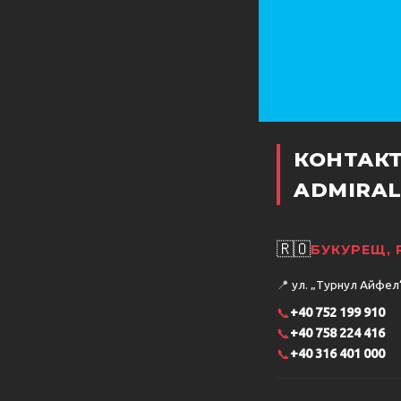
КОНТАК
ADMIRAL
🇷🇴
БУКУРЕЩ,
📍
ул. „Турнул Айфел“ 
📞
+40 752 199 910
📞
+40 758 224 416
📞
+40 316 401 000