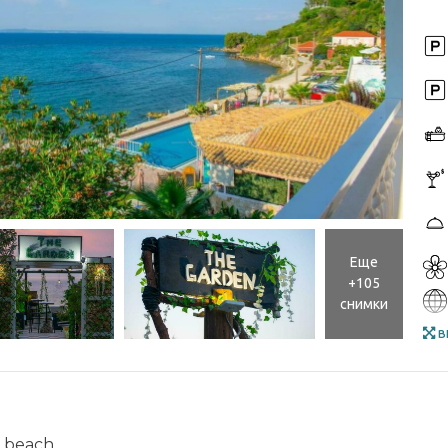
Еще
+105
снимки
в
e beach.