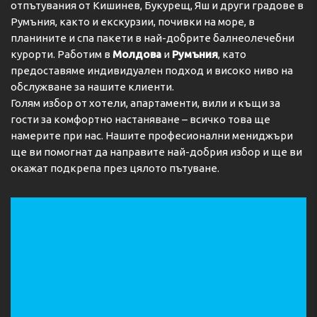
отпътувания от Кишинев, Букурещ, Яш и други градове в
Румъния, както и екскурзии, почивки на море, в
планините и спа пакети в най-добрите балнеолечебни
курорти. Работим в
Молдова
и
Румъния
, като
предоставяме индивидуален подход и високо ниво на
обслужване за нашите клиенти.
Голям избор от хотели, апартаменти, вили и къщи за
гости за комфортно настаняване – всичко това ще
намерите при нас. Нашите професионални мениджъри
ще ви помогнат да направите най-добрия избор и ще ви
окажат подкрепа през цялото пътуване.