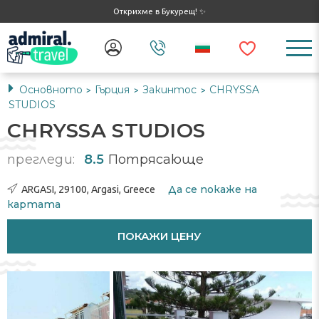
Открихме в Букурещ! ✨
Основното
Гърция
Закинтос
CHRYSSA
>
>
>
STUDIOS
CHRYSSA STUDIOS
прегледи:
8.5
Потрясающе
Да се ​​покаже на
ARGASI, 29100, Argasi, Greece
картата
ПОКАЖИ ЦЕНУ