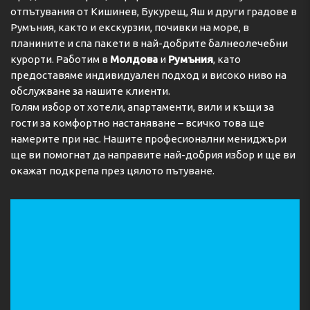
отпътувания от Кишинев, Букурещ, Яш и други градове в
Румъния, както и екскурзии, почивки на море, в
планините и спа пакети в най-добрите балнеолечебни
курорти. Работим в
Молдова
и
Румъния
, като
предоставяме индивидуален подход и високо ниво на
обслужване за нашите клиенти.
Голям избор от хотели, апартаменти, вили и къщи за
гости за комфортно настаняване – всичко това ще
намерите при нас. Нашите професионални мениджъри
ще ви помогнат да направите най-добрия избор и ще ви
окажат подкрепа през цялото пътуване.