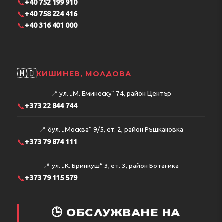
📞
+40 752 199 910
📞
+40 758 224 416
📞
+40 316 401 000
🇲🇩
КИШИНЕВ, МОЛДОВА
📍
ул. „М. Еминеску“ 74, район Център
📞
+373 22 844 744
📍
бул. „Москва“ 9/5, ет. 2, район Ръшкановка
📞
+373 79 874 111
📍
ул. „К. Бринкуш“ 3, ет. 3, район Ботаника
📞
+373 79 115 579
🕒 ОБСЛУЖВАНЕ НА