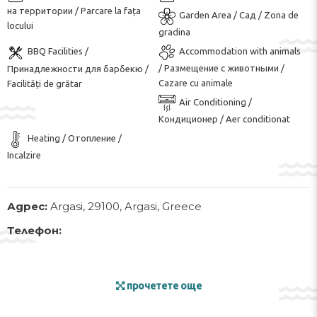
на территории / Parcare la fața
Garden Area / Сад / Zona de
locului
gradina
BBQ Facilities /
Accommodation with animals
/ Размещение с животными /
Принадлежности для барбекю /
Cazare cu animale
Facilități de grătar
Air Conditioning /
Кондиционер / Aer conditionat
Heating / Отопление /
Incalzire
Адрес:
Argasi, 29100, Argasi, Greece
Телефон:
прочетете още