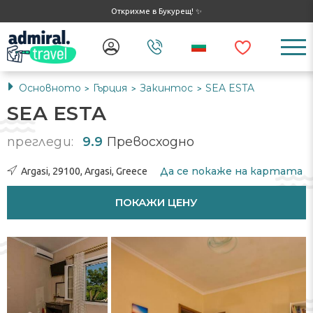
Открихме в Букурещ! ✨
Основното
Гърция
Закинтос
SEA ESTA
>
>
>
SEA ESTA
прегледи:
9.9
Превосходно
Да се ​​покаже на картата
Argasi, 29100, Argasi, Greece
ПОКАЖИ ЦЕНУ