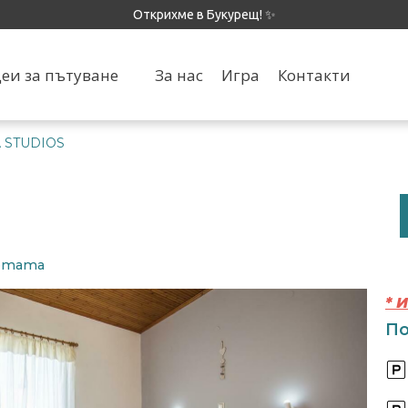
Открихме в Букурещ! ✨
еи за пътуване
За нас
Игра
Контакти
 STUDIOS
картата
* 
По