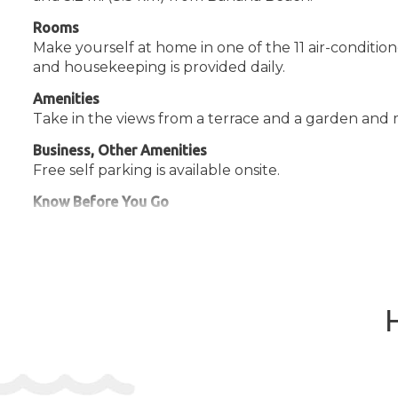
Rooms
Make yourself at home in one of the 11 air-conditio
and housekeeping is provided daily.
Amenities
Take in the views from a terrace and a garden and 
Business, Other Amenities
Free self parking is available onsite.
Know Before You Go
Check In: 3:00 PM - midnight
Check Out: 10:00 AM
Extra-person charges may apply and vary depending on property 
Government-issued photo identification and a credit card, debit ca
Special requests are subject to availability upon check-in and may
Guests must contact this property in advance to reserve cribs/inf
Safety features at this property include a first aid kit
There is no front desk at this property. This property doesn't off