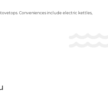
stovetops. Conveniences include electric kettles,
и
t the property at least 48 hours before arrival using the