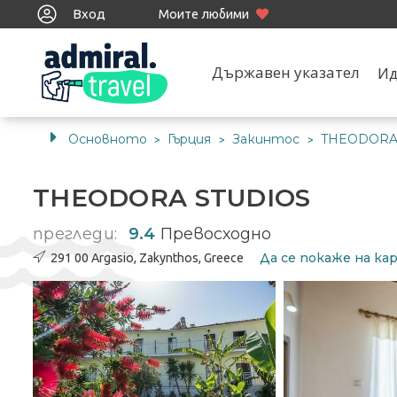
Вход
Моите любими
Държавен указател
Ид
Основното
Гърция
Закинтос
THEODORA
>
>
>
THEODORA STUDIOS
прегледи:
9.4
Превосходно
Да се ​​покаже на 
291 00 Argasio, Zakynthos, Greece