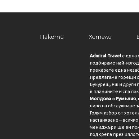
Пакети
Хотели
Admiral Travel
е една 
подбираме най-изгодн
прекарате една неза
Предлагаме горещи о
Букурещ, Яш и други 
в планините и спа па
Молдова
и
Румъния
,
ниво на обслужване з
Голям избор от хотел
настаняване – всичк
мениджъри ще ви пом
подкрепа през цялот