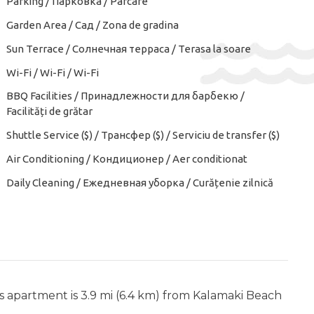
Parking / Парковка / Parcare
Garden Area / Сад / Zona de gradina
Sun Terrace / Солнечная терраса / Terasa la soare
Wi-Fi / Wi-Fi / Wi-Fi
BBQ Facilities / Принадлежности для барбекю /
Facilități de grătar
Shuttle Service ($) / Трансфер ($) / Serviciu de transfer ($)
Air Conditioning / Кондиционер / Aer conditionat
Daily Cleaning / Ежедневная уборка / Curățenie zilnică
is apartment is 3.9 mi (6.4 km) from Kalamaki Beach