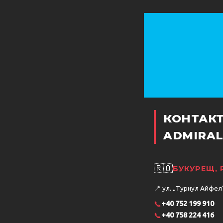
КОНТАК
ADMIRAL
🇷🇴
БУКУРЕЩ,
📍
ул. „Турнул Айфел“ 
📞
+40 752 199 910
📞
+40 758 224 416