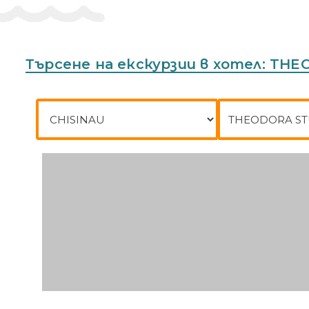
information on the booking confirmation. Guests must contact the p
Адрес:
291 00 Argasio, Zakynthos, Greece
Телефон:
302695041480
Търсене на екскурзии в хотел: TH
Град на заминаване
До къде