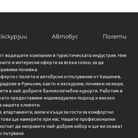
Екскурзии
Автобус
Полети
от водещите компании в туристическата индустрия. Ние
ите и интересни оферти за всеки сезон, за да
бравима почивка.
ферти с полети и автобусни отпътувания от Кишинев,
градове в Румъния, както и екскурзии, почивки на море,
кети в най-добрите балнеолечебни курорти. Работим в
 като предоставяме индивидуален подход и високо
а нашите клиенти.
и, апартаменти, вили и къщи за гости за комфортно
о това ще намерите при нас. Нашите професионални
огнат да направите най-добрия избор и ще ви окажат
о пътуване.