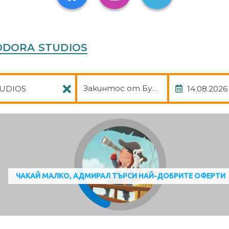
roperty in advance for check-in instructions. The host will greet guest
EODORA STUDIOS
Пакет
Дата
Закинтос от Букурещ, авиа, тра
ЧАКАЙ МАЛКО, АДМИРАЛ ТЪРСИ НАЙ-ДОБРИТЕ ОФЕРТИ