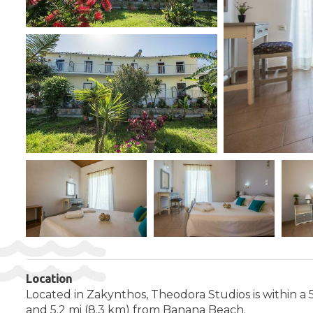
Location
Located in Zakynthos, Theodora Studios is within a 
and 5.2 mi (8.3 km) from Banana Beach.