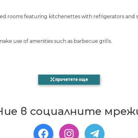
ned rooms featuring kitchenettes with refrigerators and 
make use of amenities such as barbecue grills.
прочетете още
policy
rd, or cash deposit may be required at check-in for incidental charges
 incur additional charges; special requests cannot be guaranteed
Ние в социалните мреж
ant beds
er after-hours check-in. To make arrangements for check-in please contac