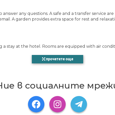
o answer any questions. A safe and a transfer service are 
mail. A garden provides extra space for rest and relaxati
 a stay at the hotel. Rooms are equipped with air condi
прочетете още
pool area. Sun loungers and parasols on the terrace invi
m for client no. 124971
Ние в социалните мреж