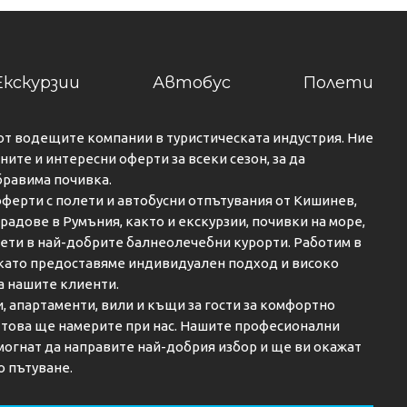
Екскурзии
Автобус
Полети
от водещите компании в туристическата индустрия. Ние
ите и интересни оферти за всеки сезон, за да
бравима почивка.
ферти с полети и автобусни отпътувания от Кишинев,
градове в Румъния, както и екскурзии, почивки на море,
кети в най-добрите балнеолечебни курорти. Работим в
 като предоставяме индивидуален подход и високо
а нашите клиенти.
и, апартаменти, вили и къщи за гости за комфортно
о това ще намерите при нас. Нашите професионални
огнат да направите най-добрия избор и ще ви окажат
о пътуване.