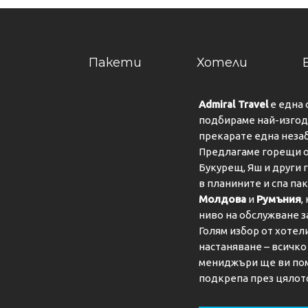
Пакети
Хотели
Admiral Travel
е една 
подбираме най-изгодн
прекарате една неза
Предлагаме горещи о
Букурещ, Яш и други 
в планините и спа па
Молдова
и
Румъния
,
ниво на обслужване з
Голям избор от хотел
настаняване – всичк
мениджъри ще ви пом
подкрепа през цялот