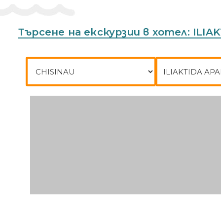
Телефон:
+302824022851
Търсене на екскурзии в хотел: ILI
Град на заминаване
До къде