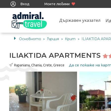
Вход
Моите любими
Държавен указател
Ид
Основното
Гърция
Крит
ILIAKTIDA APA
>
>
>
ILIAKTIDA APARTMENTS
Да се ​​покаже на ка
Rapaniana, Chania, Crete, Greece