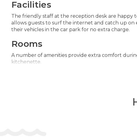
Facilities
The friendly staff at the reception desk are happy t
allows guests to surf the internet and catch up on e
their vehicles in the car park for no extra charge.
Rooms
A number of amenities provide extra comfort during
kitchenette.
Sports/Entertainment
Guests can enjoy a refreshing swim in the outdoor 
2004 - 2025. Multilingual, powered by www.giata.co
Payment
MasterCard is accepted as payment at the hotel.
Адрес:
Rapaniana, Chania, Crete, Greece