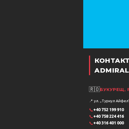
КОНТАК
ADMIRAL
🇷🇴
БУКУРЕЩ,
📍
ул. „Турнул Айфел“ 
📞
+40 752 199 910
📞
+40 758 224 416
📞
+40 316 401 000