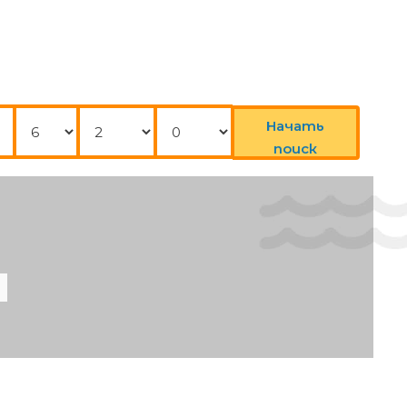
Нощувки
Възрастни
Деца
Начать
поиск