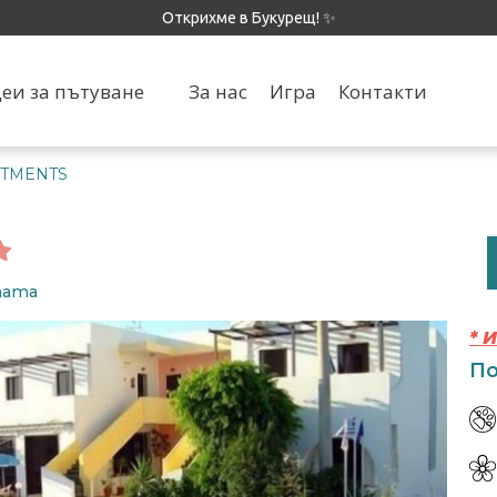
Открихме в Букурещ! ✨
еи за пътуване
За нас
Игра
Контакти
RTMENTS
ртата
* 
По