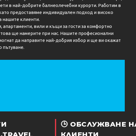
кети в най-добрите балнеолечебни курорти. Работим в
 като предоставяме индивидуален подход и високо
а нашите клиенти.
и, апартаменти, вили и къщи за гости за комфортно
о това ще намерите при нас. Нашите професионални
огнат да направите най-добрия избор и ще ви окажат
о пътуване.
ТИ
🕒 ОБСЛУЖВАНЕ Н
.TRAVEL
КЛИЕНТИ