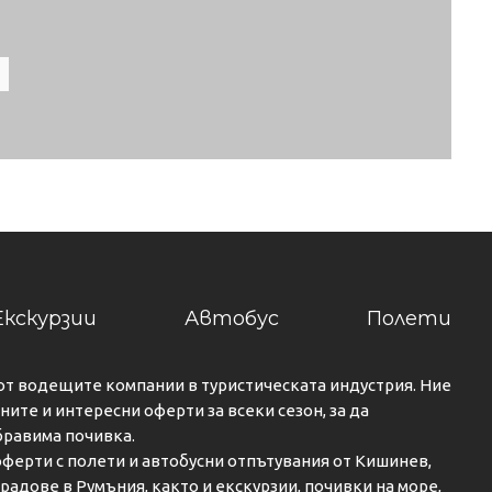
Екскурзии
Автобус
Полети
от водещите компании в туристическата индустрия. Ние
ите и интересни оферти за всеки сезон, за да
бравима почивка.
ферти с полети и автобусни отпътувания от Кишинев,
градове в Румъния, както и екскурзии, почивки на море,