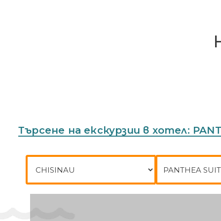
Търсене на екскурзии в хотел: PAN
Град на заминаване
До къде