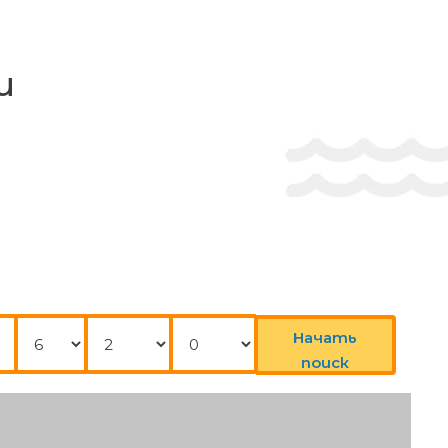
и
Нощувки
Възрастни
Деца
Начать
поиск