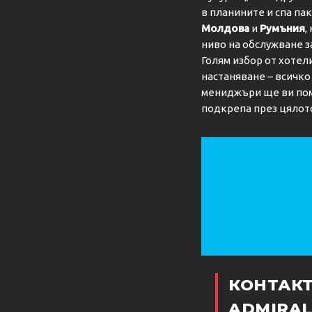
в планините и спа па
Молдова
и
Румъния
,
ниво на обслужване з
Голям избор от хотел
настаняване – всичк
мениджъри ще ви пом
подкрепа през цялот
КОНТАК
ADMIRAL