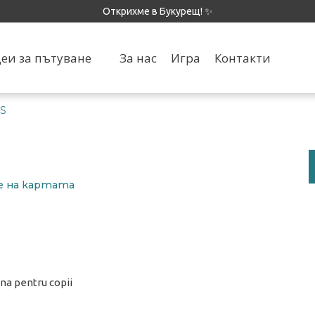
Открихме в Букурещ! ✨
еи за пътуване
За нас
Игра
Контакти
S
же на картата
na pentru copii