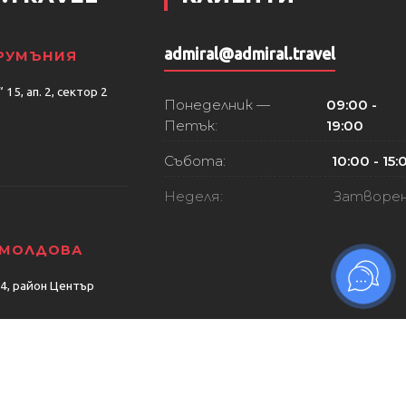
admiral@admiral.travel
 РУМЪНИЯ
15, ап. 2, сектор 2
Понеделник —
09:00 -
Петък:
19:00
Събота:
10:00 - 15:
Неделя:
Затворе
 МОЛДОВА
74, район Център
ет. 2, район