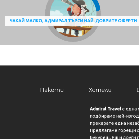
ЧАКАЙ МАЛКО, АДМИРАЛ ТЪРСИ НАЙ-ДОБРИТЕ ОФЕРТИ
Пакети
Хотели
Admiral Travel
е една 
подбираме най-изгодн
прекарате една неза
Предлагаме горещи о
Букурещ, Яш и други 