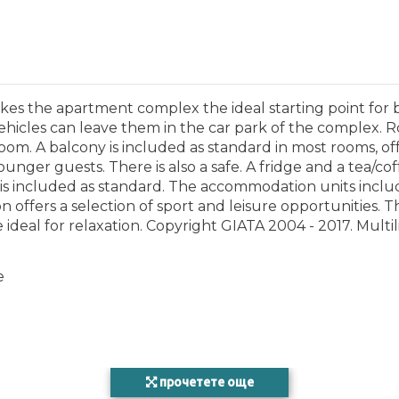
 makes the apartment complex the ideal starting point for 
 vehicles can leave them in the car park of the complex
oom. A balcony is included as standard in most rooms, off
ounger guests. There is also a safe. A fridge and a tea/co
 TV is included as standard. The accommodation units incl
 offers a selection of sport and leisure opportunities.
e ideal for relaxation. Copyright GIATA 2004 - 2017. Mult
e
прочетете още