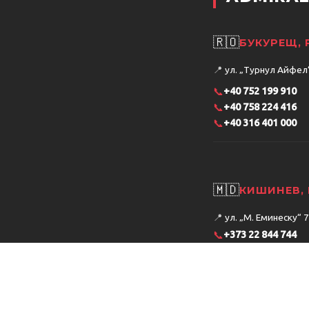
🇷🇴
БУКУРЕЩ,
📍
ул. „Турнул Айфел“ 
📞
+40 752 199 910
📞
+40 758 224 416
📞
+40 316 401 000
🇲🇩
КИШИНЕВ,
📍
ул. „М. Еминеску“ 
📞
+373 22 844 744
📍
бул. „Москва“ 9/5, 
Ръшкановка
📞
+373 79 874 111