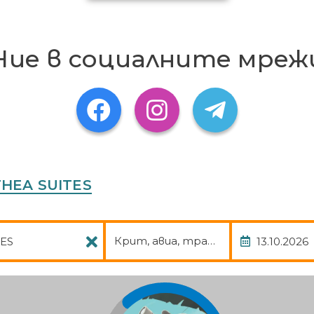
Ние в социалните мреж
THEA SUITES
Пакет
Дата
Крит, авиа, трансфер