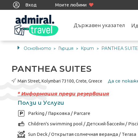
Вход
Моите любими
Държавен указател
Ид
Основното
Гърция
Крит
PANTHEA SUITE
>
>
>
PANTHEA SUITES
Да се ​​пока
Main Street, Kolymbari 73100, Crete, Greece
* Информация преди резервация
Ползи и Услуги
Parking / Парковка / Parcare
Children's swimming pool / Детский бассейн / Pisci
Sun Deck / Открытая солнечная веранда / Terasa