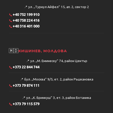
📍
ул. „Турнул Айфел“ 15, ап. 2, сектор 2
📞
+40 752 199 910
📞
+40 758 224 416
📞
+40 316 401 000
🇲🇩
КИШИНЕВ, МОЛДОВА
📍
ул. „М. Еминеску“ 74, район Център
📞
+373 22 844 744
📍
бул. „Москва“ 9/5, ет. 2, район Ръшкановка
📞
+373 79 874 111
📍
ул. „К. Бринкуш“ 3, ет. 3, район Ботаника
📞
+373 79 115 579