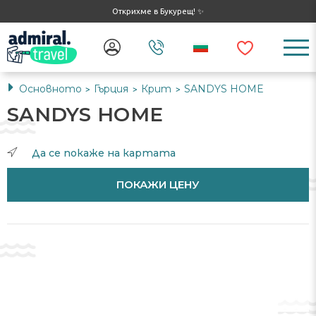
Открихме в Букурещ! ✨
Основното
Гърция
Крит
SANDYS HOME
>
>
>
SANDYS HOME
Да се ​​покаже на картата
ПОКАЖИ ЦЕНУ