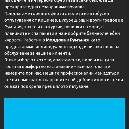
изгодните и интересни оферти за всеки сезон, за да
прекарате една незабравима почивка.
Предлагаме горещи оферти с полети и автобусни
отпътувания от Кишинев, Букурещ, Яш и други градове в
Румъния, както и екскурзии, почивки на море, в
планините и спа пакети в най-добрите балнеолечебни
курорти. Работим в
Молдова
и
Румъния
, като
предоставяме индивидуален подход и високо ниво на
обслужване за нашите клиенти.
Голям избор от хотели, апартаменти, вили и къщи за
гости за комфортно настаняване – всичко това ще
намерите при нас. Нашите професионални мениджъри
ще ви помогнат да направите най-добрия избор и ще ви
окажат подкрепа през цялото пътуване.