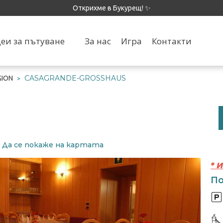
Открихме в Букурещ! ✨
еи за пътуване
За нас
Игра
Контакти
CASAGRANDE-GROSSHAUS
GION
>
S
Да се ​​покаже на картата
* 
По