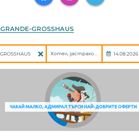
atering options.
, Bolzano, Italy
ASAGRANDE-GROSSHAUS
Пакет
Дата
Хотел, застраховка
ЧАКАЙ МАЛКО, АДМИРАЛ ТЪРСИ НАЙ-ДОБРИТЕ ОФЕРТИ