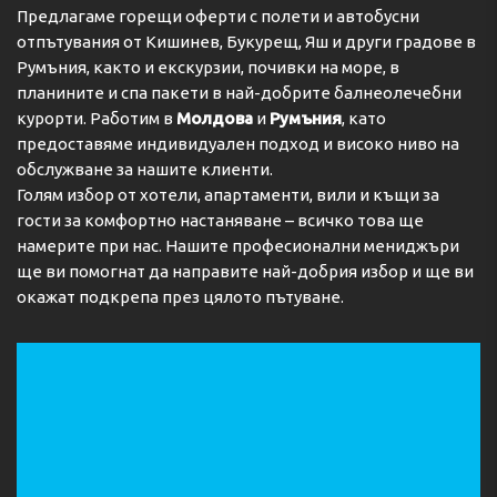
Предлагаме горещи оферти с полети и автобусни
отпътувания от Кишинев, Букурещ, Яш и други градове в
Румъния, както и екскурзии, почивки на море, в
планините и спа пакети в най-добрите балнеолечебни
курорти. Работим в
Молдова
и
Румъния
, като
предоставяме индивидуален подход и високо ниво на
обслужване за нашите клиенти.
Голям избор от хотели, апартаменти, вили и къщи за
гости за комфортно настаняване – всичко това ще
намерите при нас. Нашите професионални мениджъри
ще ви помогнат да направите най-добрия избор и ще ви
окажат подкрепа през цялото пътуване.