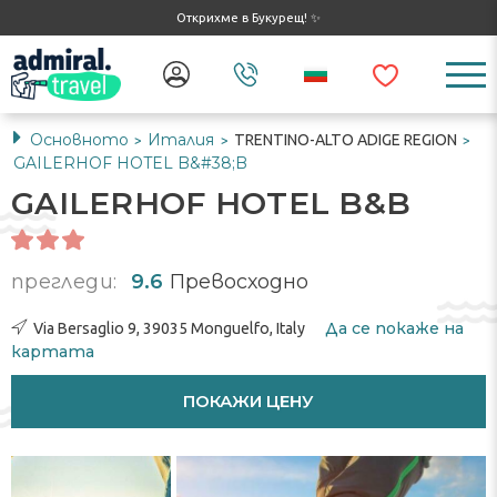
Открихме в Букурещ! ✨
Основното
Италия
TRENTINO-ALTO ADIGE REGION
>
>
>
GAILERHOF HOTEL B&#38;B
GAILERHOF HOTEL B&B
прегледи:
9.6
Превосходно
Да се ​​покаже на
Via Bersaglio 9, 39035 Monguelfo, Italy
картата
ПОКАЖИ ЦЕНУ