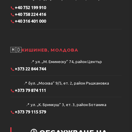
📞
+40 752 199 910
📞
+40 758 224 416
📞
+40 316 401 000
🇲🇩
КИШИНЕВ, МОЛДОВА
📍
ул. „М. Еминеску“ 74, район Център
📞
+373 22 844 744
📍
бул. „Москва“ 9/5, ет. 2, район Ръшкановка
📞
+373 79 874 111
📍
ул. „К. Бринкуш“ 3, ет. 3, район Ботаника
📞
+373 79 115 579