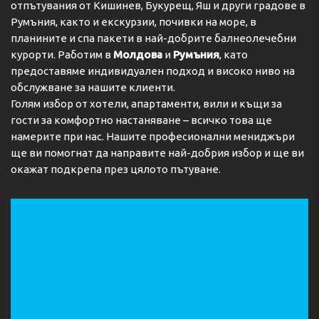
отпътувания от Кишинев, Букурещ, Яш и други градове в
available. The hotel also offers special catering options.
Румъния, както и екскурзии, почивки на море, в
Payment
планините и спа пакети в най-добрите балнеолечебни
курорти. Работим в
Молдова
и
Румъния
, като
The following credit cards are accepted: VISA and
предоставяме индивидуален подход и високо ниво на
MasterCard.
обслужване за нашите клиенти.
Голям избор от хотели, апартаменти, вили и къщи за
Адрес:
Antholzer Talstraße 20, 39030 Oberrasen,
Südtirol, Italy
гости за комфортно настаняване – всичко това ще
намерите при нас. Нашите професионални мениджъри
Телефон:
+390474496245
ще ви помогнат да направите най-добрия избор и ще ви
окажат подкрепа през цялото пътуване.