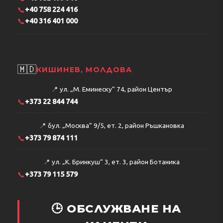
📞
+40 758 224 416
📞
+40 316 401 000
🇲🇩
КИШИНЕВ, МОЛДОВА
📍
ул. „М. Еминеску“ 74, район Център
📞
+373 22 844 744
📍
бул. „Москва“ 9/5, ет. 2, район Ръшкановка
📞
+373 79 874 111
📍
ул. „К. Бринкуш“ 3, ет. 3, район Ботаника
📞
+373 79 115 579
🕒 ОБСЛУЖВАНЕ НА