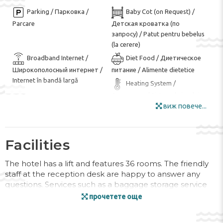
Parking / Парковка /
Baby Cot (on Request) /
Parcare
Детская кроватка (по
запросу) / Patut pentru bebelus
(la cerere)
Broadband Internet /
Diet Food / Диетическое
Широкополосный интернет /
питание / Alimente dietetice
Internet în bandă largă
Heating System /
Отопление / Sistem de incalzire
виж повече...
Snack Bar / Закусочный
Supermarket /
Супермаркет / Supermarket
бар / Bar de zi
Gym / Тренажерный зал /
Facilities
Sală de sport
Heated Pool /
Indoor pool ($) / Крытый
The hotel has a lift and features 36 rooms. The friendly
Подогреваемый бассейн /
бассейн ($) / Piscina interioara
staff at the reception desk are happy to answer any
Piscina incalzita
($)
questions. Services such as a baggage storage service
and a safe ensure a comfortable stay. Wireless internet
Swimming Pool / Бассейн /
Towel Change Service /
прочетете още
access allows guests to stay connected while on holiday.
Piscină
Смена полотенец / Serviciu de
The hotel offers various facilities for guests with
schimbare a prosoapelor