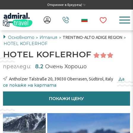
Открихме в Букурещ! ✨
Основното
Италия
TRENTINO-ALTO ADIGE REGION
>
>
>
HOTEL KOFLERHOF
HOTEL KOFLERHOF
прегледи:
8.2
Очень Хорошо
Да
Antholzer Talstraße 20, 39030 Oberrasen, Südtirol, Italy
се ​​покаже на картата
ПОКАЖИ ЦЕНУ