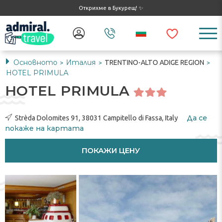
Открихме в Букурещ! ✨
Основното
Италия
TRENTINO-ALTO ADIGE REGION
>
>
>
HOTEL PRIMULA
HOTEL PRIMULA
Да се ​​
Strèda Dolomites 91, 38031 Campitello di Fassa, Italy
покаже на картата
ПОКАЖИ ЦЕНУ