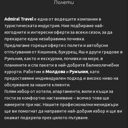
Полети
Admiral Travel
е една от водещите компании в
туристическата индустрия. Ние подбираме най-
изгодните и интересни оферти за всеки сезон, за да
прекарате една незабравима почивка.
Предлагаме горещи оферти с полети и автобусни
отпътувания от Кишинев, Букурещ, Яш и други градове в
Румъния, както и екскурзии, почивки на море, в
планините и спа пакети в най-добрите балнеолечебни
курорти. Работим в
Молдова
и
Румъния
, като
предоставяме индивидуален подход и високо ниво на
обслужване за нашите клиенти.
Голям избор от хотели, апартаменти, вили и къщи за
гости за комфортно настаняване – всичко това ще
намерите при нас. Нашите професионални мениджъри
ще ви помогнат да направите най-добрия избор и ще ви
окажат подкрепа през цялото пътуване.