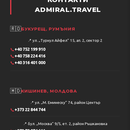
ADMIRAL.TRAVEL
🇷🇴
БУКУРЕЩ, РУМЪНИЯ
📍
ул. „Турнул Айфел“ 15, ап. 2, сектор 2
📞
+40 752 199 910
📞
+40 758 224 416
📞
+40 316 401 000
🇲🇩
КИШИНЕВ, МОЛДОВА
📍
ул. „М. Еминеску“ 74, район Център
📞
+373 22 844 744
📍
бул. „Москва“ 9/5, ет. 2, район Ръшкановка