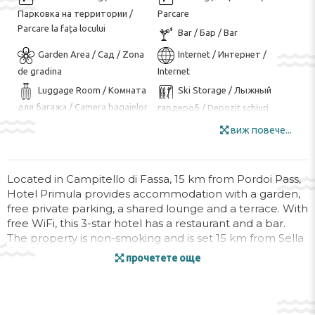
Парковка на территории /
Parcare
Parcare la fața locului
Bar / Бар / Bar
Garden Area / Сад / Zona
Internet / Интернет /
de gradina
Internet
Luggage Room / Комната
Ski Storage / Лыжный
для багажа / Camera bagajelor
гардероб / Depozit schiuri
Wi-Fi in all Areas / Wi-Fi на
Wi-Fi / Wi-Fi / Wi-Fi
виж повече...
всей территории / Wi-Fi în
Cycling / Езда на
toate zonele
велосипеде / Ciclism
Located in Campitello di Fassa, 15 km from Pordoi Pass,
Golf Course ($) / Курсы
Hiking ($) / Пеший туризм
Hotel Primula provides accommodation with a garden,
гольфа ($) / Teren de golf
($) / Drumeții ($)
free private parking, a shared lounge and a terrace. With
Skiing / Горнолыжный
Shuttle Service ($) /
free WiFi, this 3-star hotel has a restaurant and a bar.
The property is non-smoking and is set 15 km from Sella
спорт / Schi
Трансфер ($) / Serviciu de
Pass.
transfer ($)
прочетете още
Daily Cleaning /
Heating / Отопление /
At the hotel, every room is equipped with a desk, a flat-
Ежедневная уборка / Curățenie
Incalzire
screen TV, a private bathroom, bed linen, towels and a
zilnică
Disabled rooms / Номера
balcony with a mountain view. All units include a safety