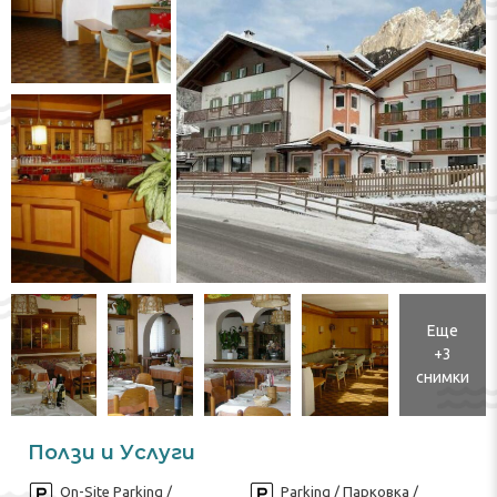
Еще
+3
снимки
Ползи и Услуги
On-Site Parking /
Parking / Парковка /