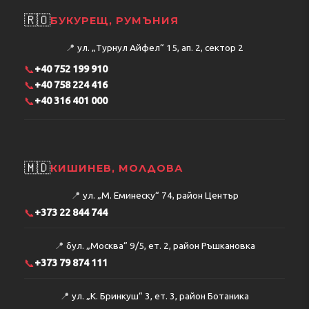
🇷🇴
БУКУРЕЩ, РУМЪНИЯ
📍
ул. „Турнул Айфел“ 15, ап. 2, сектор 2
📞
+40 752 199 910
📞
+40 758 224 416
📞
+40 316 401 000
🇲🇩
КИШИНЕВ, МОЛДОВА
📍
ул. „М. Еминеску“ 74, район Център
📞
+373 22 844 744
📍
бул. „Москва“ 9/5, ет. 2, район Ръшкановка
📞
+373 79 874 111
📍
ул. „К. Бринкуш“ 3, ет. 3, район Ботаника