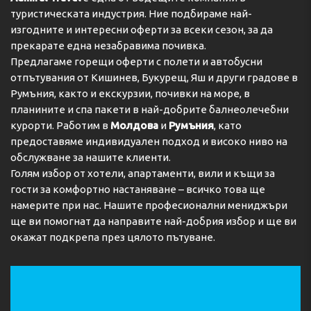
туристическата индустрия. Ние подбираме най-
изгодните и интересни оферти за всеки сезон, за да
прекарате една незабравима почивка.
Предлагаме горещи оферти с полети и автобусни
отпътувания от Кишинев, Букурещ, Яш и други градове в
Румъния, както и екскурзии, почивки на море, в
планините и спа пакети в най-добрите балнеолечебни
курорти. Работим в
Молдова
и
Румъния
, като
предоставяме индивидуален подход и високо ниво на
обслужване за нашите клиенти.
Голям избор от хотели, апартаменти, вили и къщи за
гости за комфортно настаняване – всичко това ще
намерите при нас. Нашите професионални мениджъри
ще ви помогнат да направите най-добрия избор и ще ви
окажат подкрепа през цялото пътуване.