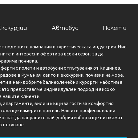
Екскурзии
Автобус
Полети
от водещите компании в туристическата индустрия. Ние
ите и интересни оферти за всеки сезон, за да
бравима почивка.
ферти с полети и автобусни отпътувания от Кишинев,
градове в Румъния, както и екскурзии, почивки на море,
кети в най-добрите балнеолечебни курорти. Работим в
 като предоставяме индивидуален подход и високо
а нашите клиенти.
и, апартаменти, вили и къщи за гости за комфортно
о това ще намерите при нас. Нашите професионални
огнат да направите най-добрия избор и ще ви окажат
о пътуване.