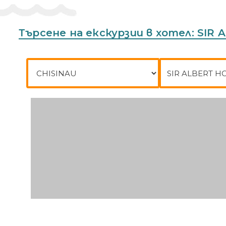
Търсене на екскурзии в хотел: SI
Град на заминаване
До къде