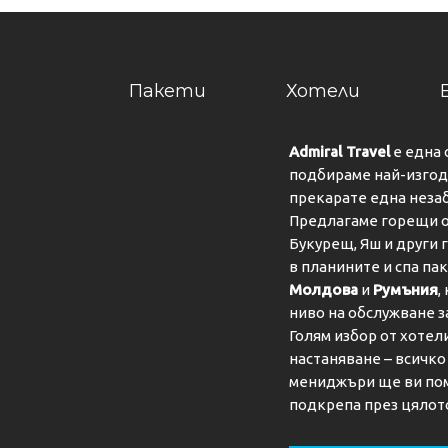
Пакети
Хотели
Admiral Travel
е една 
подбираме най-изгодн
прекарате една неза
Предлагаме горещи о
Букурещ, Яш и други 
в планините и спа па
Молдова
и
Румъния
,
ниво на обслужване з
Голям избор от хотел
настаняване – всичк
мениджъри ще ви пом
подкрепа през цялот