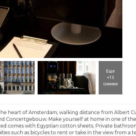
Еще
+15
снимки
 the heart of Amsterdam, walking distance from Albert 
and Concertgebouw. Make yourself at home in one of the
op bed comes with Egyptian cotton sheets. Private bathro
ties such as bicycles to rent or take in the view from a te