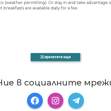
sco (weather permitting). Or stay in and take advantage 
t breakfasts are available daily for a fee.
прочетете още
Ние в социалните мреж