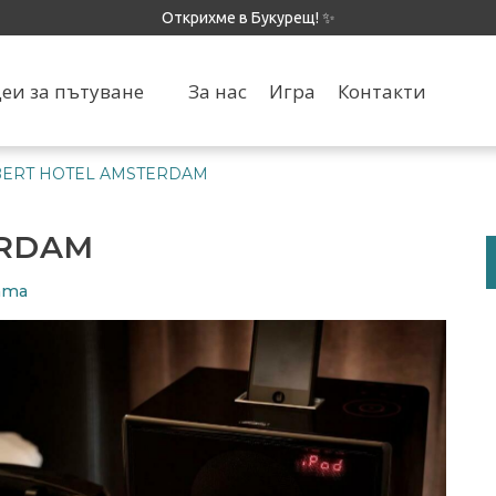
Открихме в Букурещ! ✨
еи за пътуване
За нас
Игра
Контакти
BERT HOTEL AMSTERDAM
ERDAM
тата