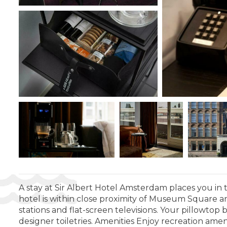
A stay at Sir Albert Hotel Amsterdam places you in
hotel is within close proximity of Museum Square 
stations and flat-screen televisions. Your pillowt
designer toiletries. Amenities Enjoy recreation ameni