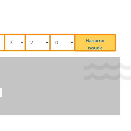
Нощувки
Възрастни
Деца
Начать
ер
поиск