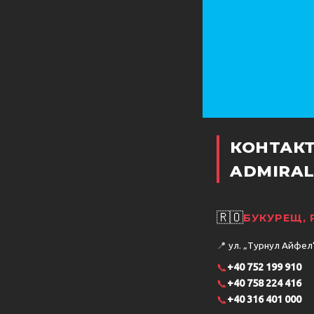
КОНТАК
ADMIRAL
🇷🇴
БУКУРЕЩ,
📍
ул. „Турнул Айфел“ 
📞
+40 752 199 910
📞
+40 758 224 416
📞
+40 316 401 000