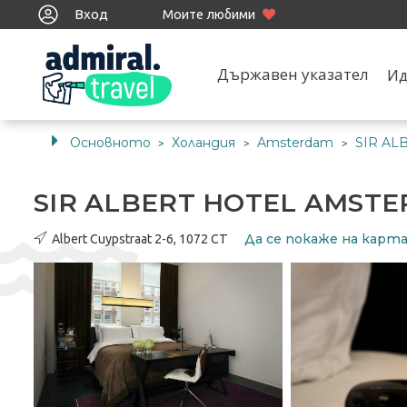
Вход
Моите любими
Държавен указател
Ид
Основното
Холандия
Amsterdam
SIR AL
>
>
>
SIR ALBERT HOTEL AMST
Да се ​​покаже на кар
Albert Cuypstraat 2-6, 1072 CT