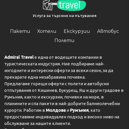
Услуга за търсене на пътувания
Пакети
Хотели
Екскурзии
Автобус
Полети
Admiral Travel
е една от водещите компании в
туристическата индустрия. Ние подбираме най-
изгодните и интересни оферти за всеки сезон, за да
прекарате една незабравима почивка.
Предлагаме горещи оферти с полети и автобусни
отпътувания от Кишинев, Букурещ, Яш и други градове в
Румъния, както и екскурзии, почивки на море, в
планините и спа пакети в най-добрите балнеолечебни
курорти. Работим в
Молдова
и
Румъния
, като
предоставяме индивидуален подход и високо ниво на
обслужване за нашите клиенти.