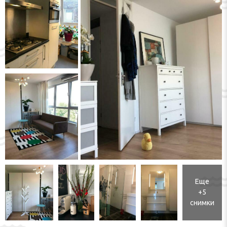
Еще
+5
снимки