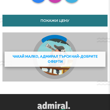
Check-in 14:00 - 22:00
Адрес:
843 IJdoornlaan, 1025 AZ, Amsterdam,
Netherlands
ПОКАЖИ ЦЕНУ
Телефон:
ЧАКАЙ МАЛКО, АДМИРАЛ ТЪРСИ НАЙ-ДОБРИТЕ
ОФЕРТИ