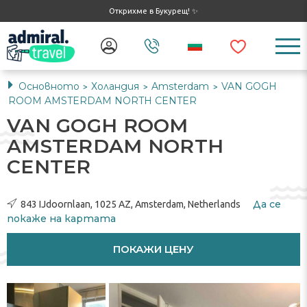
Открихме в Букурещ! ✨
Основното
Холандия
Amsterdam
VAN GOGH
>
>
>
ROOM AMSTERDAM NORTH CENTER
VAN GOGH ROOM
AMSTERDAM NORTH
CENTER
Да се ​​
843 IJdoornlaan, 1025 AZ, Amsterdam, Netherlands
покаже на картата
ПОКАЖИ ЦЕНУ