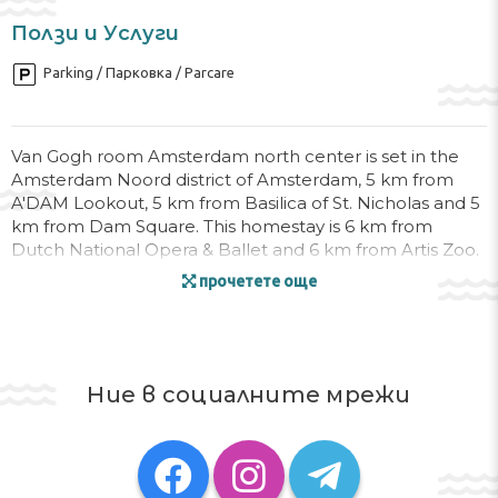
Ползи и Услуги
Parking / Парковка / Parcare
Van Gogh room Amsterdam north center is set in the
Amsterdam Noord district of Amsterdam, 5 km from
A'DAM Lookout, 5 km from Basilica of St. Nicholas and 5
km from Dam Square. This homestay is 6 km from
Dutch National Opera & Ballet and 6 km from Artis Zoo.
прочетете още
The kitchen is fitted with a dishwasher, a microwave and
a fridge and there is shower with a hairdryer and free
toiletries.
Royal Palace Amsterdam is 6 km from the homestay,
Ние в социалните мрежи
while Rembrandt House is 6 km away. The nearest
airport is Schiphol Airport, 16 km from Van Gogh room
Amsterdam north center.
Managed by a private host