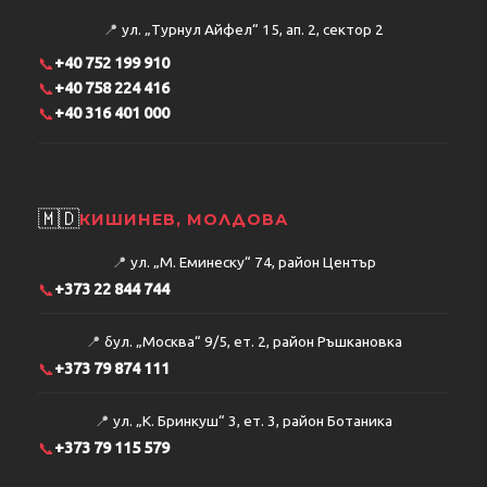
📍
ул. „Турнул Айфел“ 15, ап. 2, сектор 2
📞
+40 752 199 910
📞
+40 758 224 416
📞
+40 316 401 000
🇲🇩
КИШИНЕВ, МОЛДОВА
📍
ул. „М. Еминеску“ 74, район Център
📞
+373 22 844 744
📍
бул. „Москва“ 9/5, ет. 2, район Ръшкановка
📞
+373 79 874 111
📍
ул. „К. Бринкуш“ 3, ет. 3, район Ботаника
📞
+373 79 115 579