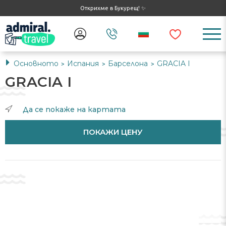
Открихме в Букурещ! ✨
Основното
Испания
Барселона
GRACIA I
>
>
>
GRACIA I
Да се ​​покаже на картата
ПОКАЖИ ЦЕНУ