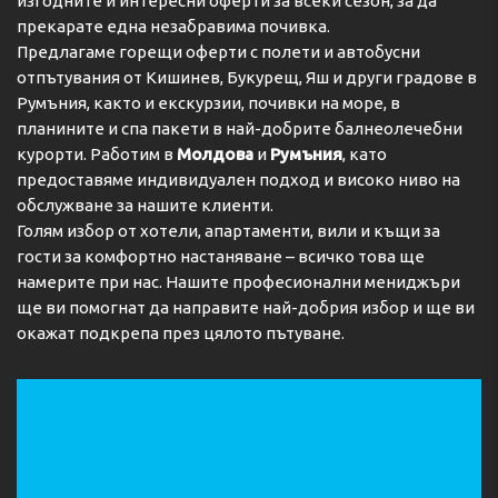
изгодните и интересни оферти за всеки сезон, за да
прекарате една незабравима почивка.
Предлагаме горещи оферти с полети и автобусни
отпътувания от Кишинев, Букурещ, Яш и други градове в
Румъния, както и екскурзии, почивки на море, в
планините и спа пакети в най-добрите балнеолечебни
курорти. Работим в
Молдова
и
Румъния
, като
предоставяме индивидуален подход и високо ниво на
обслужване за нашите клиенти.
Голям избор от хотели, апартаменти, вили и къщи за
гости за комфортно настаняване – всичко това ще
намерите при нас. Нашите професионални мениджъри
ще ви помогнат да направите най-добрия избор и ще ви
окажат подкрепа през цялото пътуване.