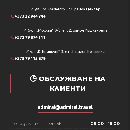
📍
ул. „М. Еминеску“ 74, район Център
📞
+373 22 844 744
📍
бул. „Москва“ 9/5, ет. 2, район Ръшкановка
📞
+373 79 874 111
📍
ул. „К. Бринкуш“ 3, ет. 3, район Ботаника
📞
+373 79 115 579
🕒 ОБСЛУЖВАНЕ НА
КЛИЕНТИ
admiral@admiral.travel
Понеделник — Петък:
09:00 - 19:00