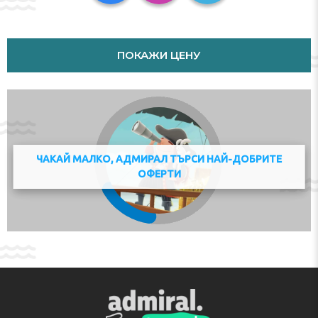
Sports/Entertainment
The accommodation offers a selection of sport and leisure
opportunities. The accommodation features a pool and an outdoor
ПОКАЖИ ЦЕНУ
pool. It is also possible to use the sun loungers on the sun terrace.
For a fee, guests can take advantage of tennis. Copyright GIATA
2004 - 2017. Multilingual, powered by www.giata.com for client no.
125125
Meals
ЧАКАЙ МАЛКО, АДМИРАЛ ТЪРСИ НАЙ-ДОБРИТЕ
Half board is bookable. Breakfast and dinner are available.
ОФЕРТИ
Адрес:
Avenida de los Estados Unidos (E.E.U.U.) 20,
35100 Playa del Inglés, Spain
Телефон:
69856532334