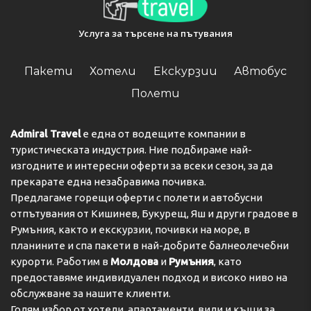
Услуга за търсене на пътувания
Пакети
Хотели
Екскурзии
Автобус
Полети
Admiral Travel
е една от водещите компании в
туристическата индустрия. Ние подбираме най-
изгодните и интересни оферти за всеки сезон, за да
прекарате една незабравима почивка.
Предлагаме горещи оферти с полети и автобусни
отпътувания от Кишинев, Букурещ, Яш и други градове в
Румъния, както и екскурзии, почивки на море, в
планините и спа пакети в най-добрите балнеолечебни
курорти. Работим в
Молдова
и
Румъния
, като
предоставяме индивидуален подход и високо ниво на
обслужване за нашите клиенти.
Голям избор от хотели, апартаменти, вили и къщи за