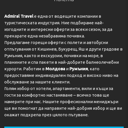
Admiral Travel
е една от водещите компании в
туристическата индустрия. Ние подбираме най-
изгодните и интересни оферти за всеки сезон, за да
прекарате една незабравима почивка.
Предлагаме горещи оферти с полети и автобусни
отпътувания от Кишинев, Букурещ, Яш и други градове в
Румъния, както и екскурзии, почивки на море, в
планините и спа пакети в най-добрите балнеолечебни
курорти. Работим в
Молдова
и
Румъния
, като
предоставяме индивидуален подход и високо ниво на
обслужване за нашите клиенти.
Голям избор от хотели, апартаменти, вили и къщи за
гости за комфортно настаняване – всичко това ще
намерите при нас. Нашите професионални мениджъри
ще ви помогнат да направите най-добрия избор и ще ви
окажат подкрепа през цялото пътуване.