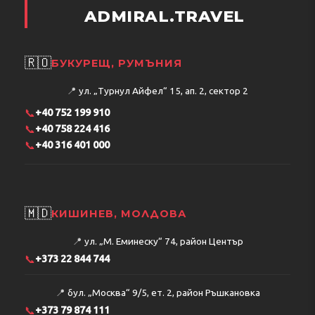
ADMIRAL.TRAVEL
🇷🇴
БУКУРЕЩ, РУМЪНИЯ
📍
ул. „Турнул Айфел“ 15, ап. 2, сектор 2
📞
+40 752 199 910
📞
+40 758 224 416
📞
+40 316 401 000
🇲🇩
КИШИНЕВ, МОЛДОВА
📍
ул. „М. Еминеску“ 74, район Център
📞
+373 22 844 744
📍
бул. „Москва“ 9/5, ет. 2, район Ръшкановка
📞
+373 79 874 111