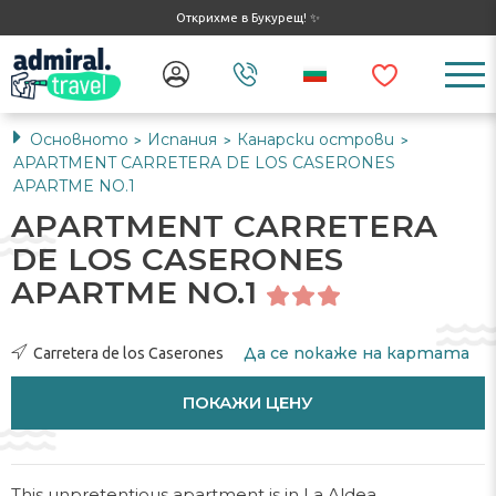
Открихме в Букурещ! ✨
Основното
Испания
Канарски острови
>
>
>
APARTMENT CARRETERA DE LOS CASERONES
APARTME NO.1
APARTMENT CARRETERA
DE LOS CASERONES
APARTME NO.1
Да се ​​покаже на картата
Carretera de los Caserones
ПОКАЖИ ЦЕНУ
This unpretentious apartment is in La Aldea.