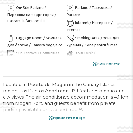
On-Site Parking /
Parking / Парковка /
Парковка на территории /
Parcare
Parcare la fața locului
Internet / Интернет /
Internet
Luggage Room / Комната
Smoking Area / Зона для
для багажа / Camera bagajelor
курения / Zona pentru fumat
Sun Terrace / Солнечная
Tour Desk /
терраса / Terasa la soare
Туристическое бюро / Birou de
виж повече...
turism
Wi-Fi in all Areas / Wi-Fi на
Wi-Fi / Wi-Fi / Wi-Fi
всей территории / Wi-Fi în
Bike ($) / Прокат
Located in Puerto de Mogán in the Canary Islands
toate zonele
region, Las Puntas Apartment 1º J features a patio and
велосипедов ($) / Închiriere de
city views. The air-conditioned accommodation is 4.1 km
biciclete ($)
from Mogan Port, and guests benefit from private
Diving ($) / Дайвинг ($) /
Golf Course ($) / Курсы
parking available on site and free WiFi.
Scufundări ($)
гольфа ($) / Teren de golf
прочетете още
Hiking ($) / Пеший туризм
Accommodation with
This apartment comes with 2 bedrooms, a kitchen with
($) / Drumeții ($)
animals / Размещение с
a microwave and a fridge, a flat-screen TV, a seating area