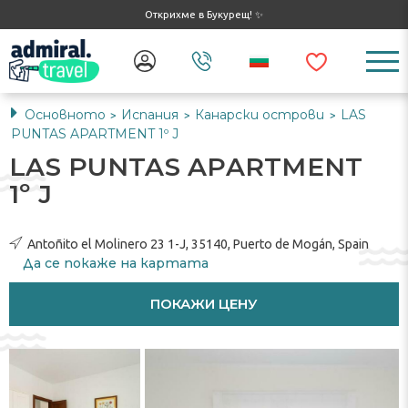
Открихме в Букурещ! ✨
Основното
Испания
Канарски острови
LAS
>
>
>
PUNTAS APARTMENT 1º J
LAS PUNTAS APARTMENT
1º J
Antoñito el Molinero 23 1-J, 35140, Puerto de Mogán, Spain
Да се ​​покаже на картата
ПОКАЖИ ЦЕНУ