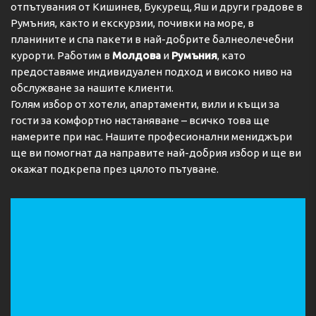
отпътувания от Кишинев, Букурещ, Яш и други градове в
Румъния, както и екскурзии, почивки на море, в
планините и спа пакети в най-добрите балнеолечебни
курорти. Работим в
Молдова
и
Румъния
, като
предоставяме индивидуален подход и високо ниво на
обслужване за нашите клиенти.
Голям избор от хотели, апартаменти, вили и къщи за
гости за комфортно настаняване – всичко това ще
намерите при нас. Нашите професионални мениджъри
ще ви помогнат да направите най-добрия избор и ще ви
окажат подкрепа през цялото пътуване.