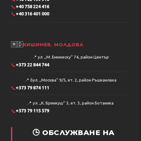
📞
+40 758 224 416
📞
+40 316 401 000
🇲🇩
КИШИНЕВ, МОЛДОВА
📍
ул. „М. Еминеску“ 74, район Център
📞
+373 22 844 744
📍
бул. „Москва“ 9/5, ет. 2, район Ръшкановка
📞
+373 79 874 111
📍
ул. „К. Бринкуш“ 3, ет. 3, район Ботаника
📞
+373 79 115 579
🕒 ОБСЛУЖВАНЕ НА