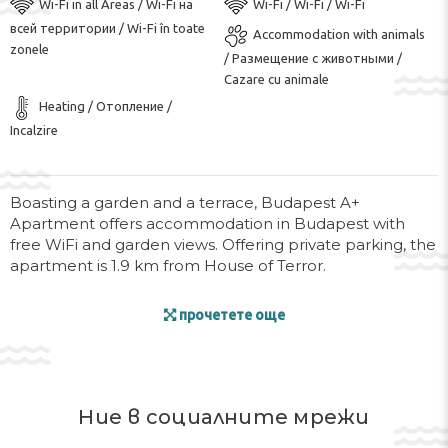
Wi-Fi in all Areas / Wi-Fi на
Wi-Fi / Wi-Fi / Wi-Fi
всей территории / Wi-Fi în toate
Accommodation with animals
zonele
/ Размещение с животными /
Cazare cu animale
Heating / Отопление /
Incalzire
Boasting a garden and a terrace, Budapest A+
Apartment offers accommodation in Budapest with
free WiFi and garden views. Offering private parking, the
apartment is 1.9 km from House of Terror.
This apartment includes 1 bedroom, a living room and a
прочетете още
flat-screen TV, an equipped kitchen with a dining area,
and 1 bathroom with a shower and a washing machine.
For added convenience, the property can provide
towels and bed linen for an extra charge.
Ние в социалните мрежи
Hungarian Parliament Building is 2.3 km from Budapest