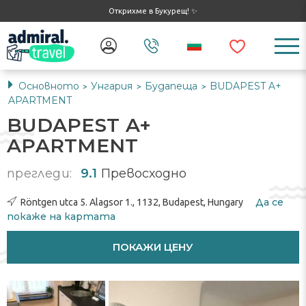
Открихме в Букурещ! ✨
Основното
Унгария
Будапеща
BUDAPEST A+
>
>
>
APARTMENT
BUDAPEST A+
APARTMENT
прегледи:
9.1
Превосходно
Да се ​​
Röntgen utca 5. Alagsor 1., 1132, Budapest, Hungary
покаже на картата
ПОКАЖИ ЦЕНУ