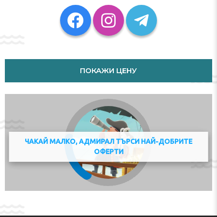
A+ Apartment, while St. Stephen's Basilica is 2.4 km from
the property. The nearest airport is Budapest Ferenc
Liszt International Airport, 18 km from the
accommodation.
Please inform Budapest A+ Apartment in advance of
your expected arrival time. You can use the Special
Requests box when booking, or contact the property
ПОКАЖИ ЦЕНУ
directly with the contact details provided in your
confirmation. This property will not accommodate hen,
stag or similar parties.
Check-in 13:00 - 23:30
Check-out 00:30 - 11:00
Key collection at the property. Key stored in the lock
box.
ЧАКАЙ МАЛКО, АДМИРАЛ ТЪРСИ НАЙ-ДОБРИТЕ
Адрес:
Röntgen utca 5. Alagsor 1., 1132, Budapest,
ОФЕРТИ
Hungary
Телефон: