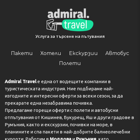
Услуга за търсене на пътувания
Пакети
Хотели
Екскурзии
Автобус
Полети
Admiral Travel
е една от водещите компании в
туристическата индустрия. Ние подбираме най-
изгодните и интересни оферти за всеки сезон, за да
прекарате една незабравима почивка.
Предлагаме горещи оферти с полети и автобусни
отпътувания от Кишинев, Букурещ, Яш и други градове в
Румъния, както и екскурзии, почивки на море, в
планините и спа пакети в най-добрите балнеолечебни
курорти. Работим в
Молдова
и
Румъния
, като