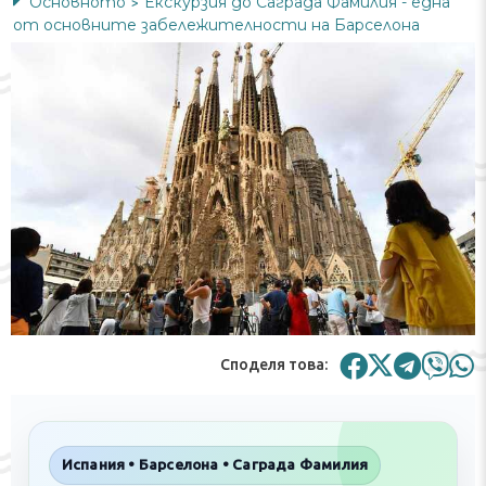
Основното
Екскурзия до Саграда Фамилия - една
>
от основните забележителности на Барселона
Споделя това:
Испания • Барселона • Саграда Фамилия