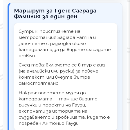
Маршрут за 1 ден: Саграда
Фамилия за един ден
Сутрин: пристигнете на
метростанция Sagrada Familia и
започнете с разходка около
катедралата, за да видите фасадите
отвън.
След това: включете се в тур с гид
(на английски или руски) за повече
контекст, или влезте вътре
самостоятелно.
Накрая: посетете музея до
катедралата — там ще видите
рисунки и проекти на Гауди,
експонати за историята на
създаването и гробницата, където е
погребан Антонио Гауди.