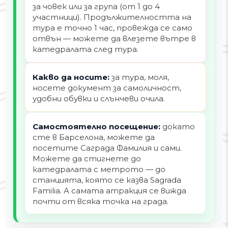
за човек или за група (от 1 до 4
участници). Продължителността на
тура е точно 1 час, провежда се само
отвън — можете да влезете вътре в
катедралата след тура.
Какво да носите:
за тура, моля,
носете документ за самоличност,
удобни обувки и слънчеви очила.
Самостоятелно посещение:
докато
сте в Барселона, можете да
посетите Саграда Фамилия и сами.
Можете да стигнете до
катедралата с метрото — до
станцията, която се казва Sagrada
Familia. А самата атракция се вижда
почти от всяка точка на града.