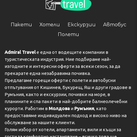
Пакети
Хотели
Екскурзии
Автобус
Полети
Admiral Travel
е една от водещите компании в
туристическата индустрия. Ние подбираме най-
изгодните и интересни оферти за всеки сезон, за да
прекарате една незабравима почивка.
Предлагаме горещи оферти с полети и автобусни
отпътувания от Кишинев, Букурещ, Яш и други градове в
Румъния, както и екскурзии, почивки на море, в
планините и спа пакети в най-добрите балнеолечебни
курорти. Работим в
Молдова
и
Румъния
, като
предоставяме индивидуален подход и високо ниво на
обслужване за нашите клиенти.
Голям избор от хотели, апартаменти, вили и къщи за
гости за комфортно настаняване – всичко това ще