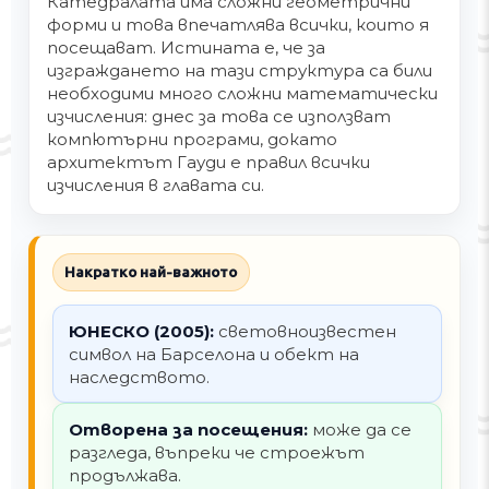
Катедралата има сложни геометрични
форми и това впечатлява всички, които я
посещават. Истината е, че за
изграждането на тази структура са били
необходими много сложни математически
изчисления: днес за това се използват
компютърни програми, докато
архитектът Гауди е правил всички
изчисления в главата си.
Накратко най-важното
ЮНЕСКО (2005):
световноизвестен
символ на Барселона и обект на
наследството.
Отворена за посещения:
може да се
разгледа, въпреки че строежът
продължава.