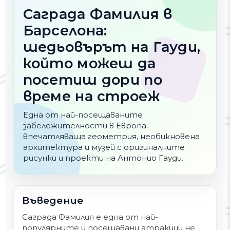
Саграда Фамилия в
Барселона:
шедьовърът на Гауди,
който можеш да
посетиш дори по
време на строеж
Една от най-посещаваните
забележителности в Европа:
впечатляваща геометрия, необикновена
архитектура и музей с оригиналните
рисунки и проекти на Антонио Гауди.
Въведение
Саграда Фамилия е една от най-
популярните и посещавани атракции не