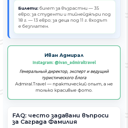
Билети:
билет за възрастни — 35
евро; за студенти и тийнейджъри под
18 г. — 13 евро; за деца под 11 г. входът
е безплатен.
Иван Адмирал
Instagram: @ivan_admiraltravel
Генеральный директор, эксперт и ведущий
туристического блога
Admiral.Travel — практический опыт, а не
только красивые фото.
FAQ: често задавани въпроси
за Саграда Фамилия