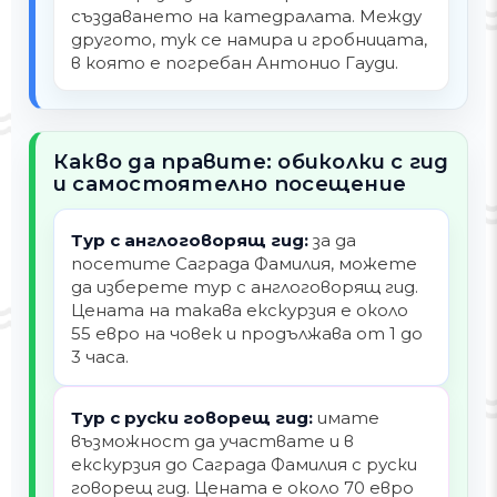
създаването на катедралата. Между
другото, тук се намира и гробницата,
в която е погребан Антонио Гауди.
Какво да правите: обиколки с гид
и самостоятелно посещение
Тур с англоговорящ гид:
за да
посетите Саграда Фамилия, можете
да изберете тур с англоговорящ гид.
Цената на такава екскурзия е около
55 евро на човек и продължава от 1 до
3 часа.
Тур с руски говорещ гид:
имате
възможност да участвате и в
екскурзия до Саграда Фамилия с руски
говорещ гид. Цената е около 70 евро