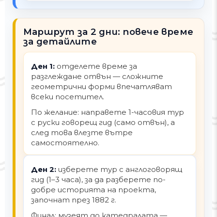
Маршрут за 2 дни: повече време
за детайлите
Ден 1:
отделете време за
разглеждане отвън — сложните
геометрични форми впечатляват
всеки посетител.
По желание: направете 1-часовия тур
с руски говорещ гид (само отвън), а
след това влезте вътре
самостоятелно.
Ден 2:
изберете тур с англоговорящ
гид (1–3 часа), за да разберете по-
добре историята на проекта,
започнат през 1882 г.
Финал: музеят до катедралата —