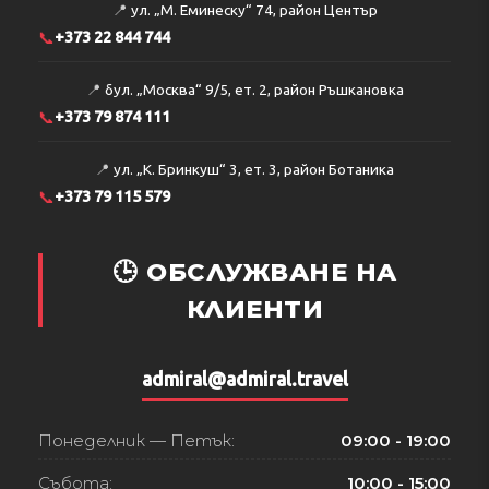
📍
ул. „М. Еминеску“ 74, район Център
📞
+373 22 844 744
📍
бул. „Москва“ 9/5, ет. 2, район Ръшкановка
📞
+373 79 874 111
📍
ул. „К. Бринкуш“ 3, ет. 3, район Ботаника
📞
+373 79 115 579
🕒 ОБСЛУЖВАНЕ НА
КЛИЕНТИ
admiral@admiral.travel
Понеделник — Петък:
09:00 - 19:00
Събота:
10:00 - 15:00