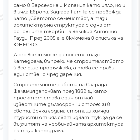
само в Барселона и Испания като цяло, но и
в цяла Европа. Sagrada Familia се превежда
като „Светото семейство“, а тази
архитектурна структура е една от
основните творби на великия Антонио
Гауди. През 2005 г. е включена в списъка на
ЮНЕСКО.
Днес всеки може да посети тази
катедрала, въпреки че строителството
ѝ все още продължава, а това се прави
единствено чрез дарения.
Строителните работи на Саграда
Фамилия започват през 1882 г., като
проектът става един от най-
известните дългосрочни строежи в
света. Всяка година стотици хиляди
туристи от цял свят идват тук, за да се
възхитят на необичайната архитектура
на тази катедрала.