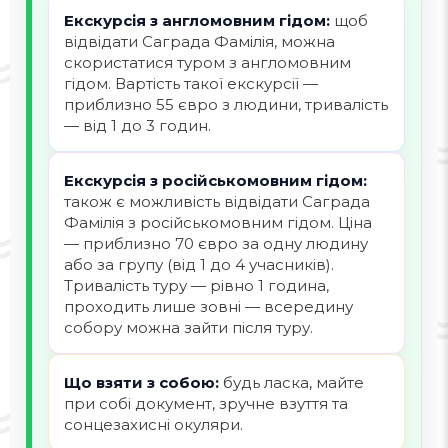
Екскурсія з англомовним гідом:
щоб
відвідати Саграда Фамілія, можна
скористатися туром з англомовним
гідом. Вартість такої екскурсії —
приблизно 55 євро з людини, тривалість
— від 1 до 3 годин.
Екскурсія з російськомовним гідом:
також є можливість відвідати Саграда
Фамілія з російськомовним гідом. Ціна
— приблизно 70 євро за одну людину
або за групу (від 1 до 4 учасників).
Тривалість туру — рівно 1 година,
проходить лише зовні — всередину
собору можна зайти після туру.
Що взяти з собою:
будь ласка, майте
при собі документ, зручне взуття та
сонцезахисні окуляри.