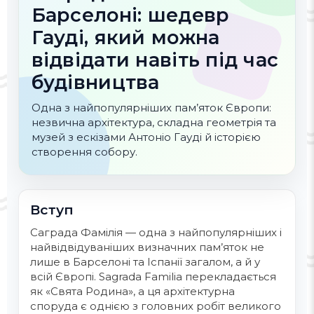
Барселоні: шедевр
Гауді, який можна
відвідати навіть під час
будівництва
Одна з найпопулярніших пам’яток Європи:
незвична архітектура, складна геометрія та
музей з ескізами Антоніо Гауді й історією
створення собору.
Вступ
Саграда Фамілія — одна з найпопулярніших і
найвідвідуваніших визначних пам’яток не
лише в Барселоні та Іспанії загалом, а й у
всій Європі. Sagrada Familia перекладається
як «Свята Родина», а ця архітектурна
споруда є однією з головних робіт великого