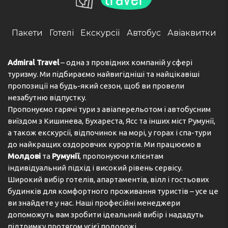
Пакети
Готелі
Екскурсії
Автобус
Авіаквитки
Admiral Travel
– одна з провідних компаній у сфері
туризму. Ми підбираємо найвигідніші та найцікавіші
пропозиції на будь-який сезон, щоб ви провели
незабутню відпустку.
Пропонуємо гарячі тури з авіаперельотом і автобусним
виїздом з Кишинева, Бухареста, Ясс та інших міст Румунії,
а також екскурсії, відпочинок на морі, у горах і спа-тури
до найкращих оздоровчих курортів. Ми працюємо в
Молдові
та
Румунії
, пропонуючи клієнтам
індивідуальний підхід і високий рівень сервісу.
Широкий вибір готелів, апартаментів, вілл і гостьових
будинків для комфортного проживання туристів – усе це
ви знайдете у нас. Наші професійні менеджери
допоможуть вам зробити ідеальний вибір і нададуть
підтримку протягом усієї подорожі.