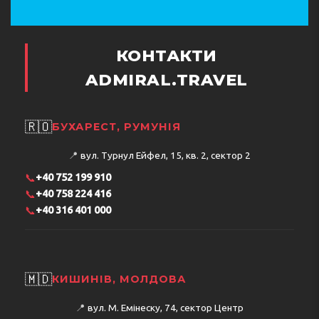
КОНТАКТИ
ADMIRAL.TRAVEL
🇷🇴
БУХАРЕСТ, РУМУНІЯ
📍
вул. Турнул Ейфел, 15, кв. 2, сектор 2
📞
+40 752 199 910
📞
+40 758 224 416
📞
+40 316 401 000
🇲🇩
КИШИНІВ, МОЛДОВА
📍
вул. М. Емінеску, 74, сектор Центр