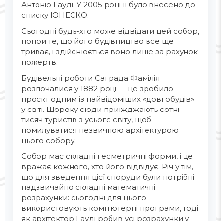
Антоніо Гауді. У 2005 році її було внесено до
списку ЮНЕСКО.
Сьогодні будь-хто може відвідати цей собор,
попри те, що його будівництво все ще
триває, і здійснюється воно лише за рахунок
пожертв.
Будівельні роботи Саграда Фамілія
розпочалися у 1882 році — це зробило
проєкт одним із найвідоміших «довгобудів»
у світі. Щороку сюди приїжджають сотні
тисяч туристів з усього світу, щоб
помилуватися незвичною архітектурою
цього собору.
Собор має складні геометричні форми, і це
вражає кожного, хто його відвідує. Річ у тім,
що для зведення цієї споруди були потрібні
надзвичайно складні математичні
розрахунки: сьогодні для цього
використовують комп’ютерні програми, тоді
як архітектор Гауді робив усі розрахунки у