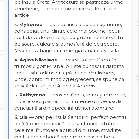
pe insula Creta. Arhitectura sa păstrează urme
venețiene, otomane, bizantine și ale Greciei
antice.
3.
Mykonos
— oraș pe insula cu același nume,
considerat unul dintre cele mai boeme locuri:
iubit de vedete și turiști cu gusturi rafinate. Plin
de soare, culoare și atmosferă de petrecere,
Mykonos atrage prin energia tânără și veselă.
4.
Agios Nikolaos
— oraș situat pe Creta, în
frumosul golf Mirabello. Este cunoscut datorită
lacului său adânc cu apă dulce, Voulismeni,
unde, conform mitologiei grecești, se spune că
se scăldau zeițele Atena și Artemis.
5.
Rethymno
— oraș pe Creta, intim și romantic,
în care s-au păstrat monumente din perioada
venețiană și din epoca influenței otomane.
6.
Oia
— oraș pe insula Santorini, perfect pentru
o călătorie romantică: aici sunt unele dintre
cele mai frumoase apusuri din lume, străduțe
vechi care coboară spre mare, case albe și