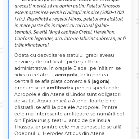
grecești merită să ne oprim puțin: Palatul Knossos
este moștenirea vechii civilizații minoice (2000–1700
î.Hr.). Reședință a regelui Minos, palatul era alcătuit
în mare parte din încăperi cu rol ritual (palat–
templu). Se află lângă capitala Cretei, Heraklion.
Conform legendei, aici, într-un labirint subteran, ar fi
trăit Minotaurul.
Odată cu dezvoltarea statului, grecii aveau
nevoie și de fortificații, piețe și clădiri
administrative. În orașele Eladei, pe înălțimi se
ridica o cetate —
acropola
, iar în partea
centrală se afla piața comercială (
agora
),
precum și un
amfiteatru
pentru spectacole.
Acropolele din Atena și Lindos sunt obligatorii
de vizitat. Agora antică a Atenei, foarte bine
păstrată, se află la poalele Acropolei. Printre
cele mai interesante amfiteatre se numără cel
din Epidaurus și teatrul antic de pe insula
Thassos, iar printre cele mai cunoscute se află
Odeonul lui Herodes Atticus din Atena.