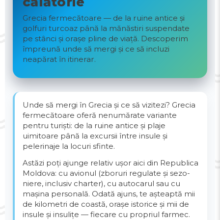
călătorie
Grecia fermecătoare — de la ruine antice și
golfuri turcoaz până la mănăstiri suspendate
pe stânci și orașe pline de viață. Descoperim
împreună unde să mergi și ce să incluzi
neapărat în itinerar.
Unde să mergi în Grecia și ce să vizitezi? Grecia
fermecătoare oferă nenumărate variante
pentru turiști: de la ruine antice și plaje
uimitoare până la excursii între insule și
pelerinaje la locuri sfinte.
Astăzi poți ajunge relativ ușor aici din Republica
Moldova: cu avionul (zboruri regulate și sezo­
niere, inclusiv charter), cu autocarul sau cu
mașina personală. Odată ajuns, te așteaptă mii
de kilometri de coastă, orașe istorice și mii de
insule și insulițe — fiecare cu propriul farmec.