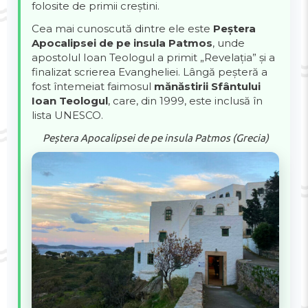
folosite de primii creștini.
Cea mai cunoscută dintre ele este
Peștera
Apocalipsei de pe insula Patmos
, unde
apostolul Ioan Teologul a primit „Revelația” și a
finalizat scrierea Evangheliei. Lângă peșteră a
fost întemeiat faimosul
mănăstirii Sfântului
Ioan Teologul
, care, din 1999, este inclusă în
lista UNESCO.
Peștera Apocalipsei de pe insula Patmos (Grecia)