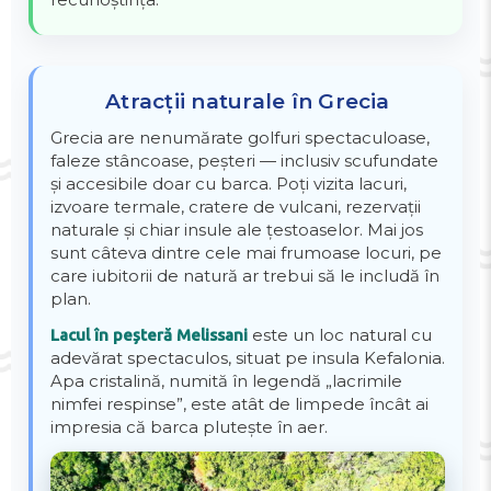
Atracții naturale în Grecia
Grecia are nenumărate golfuri spectaculoase,
faleze stâncoase, peșteri — inclusiv scufundate
și accesibile doar cu barca. Poți vizita lacuri,
izvoare termale, cratere de vulcani, rezervații
naturale și chiar insule ale țestoaselor. Mai jos
sunt câteva dintre cele mai frumoase locuri, pe
care iubitorii de natură ar trebui să le includă în
plan.
este un loc natural cu
Lacul în peșteră Melissani
adevărat spectaculos, situat pe insula Kefalonia.
Apa cristalină, numită în legendă „lacrimile
nimfei respinse”, este atât de limpede încât ai
impresia că barca plutește în aer.