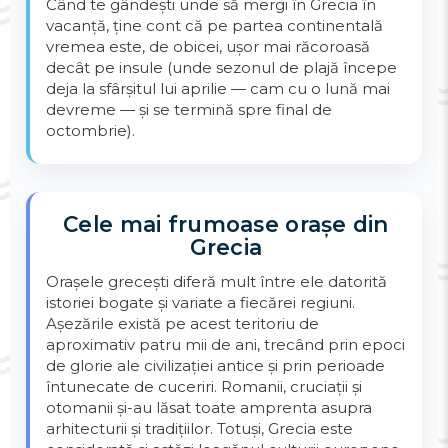
Când te gândești unde să mergi în Grecia în
vacanță, ține cont că pe partea continentală
vremea este, de obicei, ușor mai răcoroasă
decât pe insule (unde sezonul de plajă începe
deja la sfârșitul lui aprilie — cam cu o lună mai
devreme — și se termină spre final de
octombrie).
Cele mai frumoase orașe din
Grecia
Orașele grecești diferă mult între ele datorită
istoriei bogate și variate a fiecărei regiuni.
Așezările există pe acest teritoriu de
aproximativ patru mii de ani, trecând prin epoci
de glorie ale civilizației antice și prin perioade
întunecate de cuceriri. Romanii, cruciații și
otomanii și-au lăsat toate amprenta asupra
arhitecturii și tradițiilor. Totuși, Grecia este