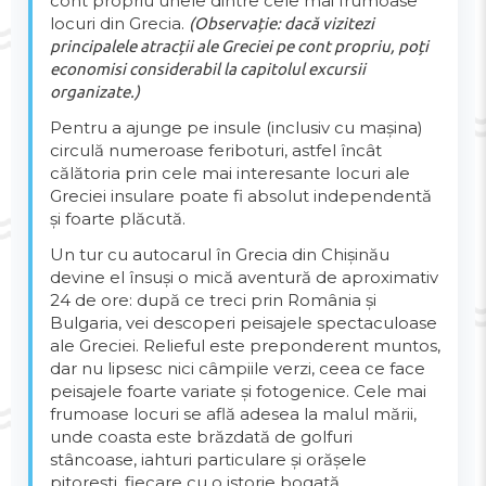
cont propriu unele dintre cele mai frumoase
locuri din Grecia.
(Observație: dacă vizitezi
principalele atracții ale Greciei pe cont propriu, poți
economisi considerabil la capitolul excursii
organizate.)
Pentru a ajunge pe insule (inclusiv cu mașina)
circulă numeroase feriboturi, astfel încât
călătoria prin cele mai interesante locuri ale
Greciei insulare poate fi absolut independentă
și foarte plăcută.
Un tur cu autocarul în Grecia din Chișinău
devine el însuși o mică aventură de aproximativ
24 de ore: după ce treci prin România și
Bulgaria, vei descoperi peisajele spectaculoase
ale Greciei. Relieful este preponderent muntos,
dar nu lipsesc nici câmpiile verzi, ceea ce face
peisajele foarte variate și fotogenice. Cele mai
frumoase locuri se află adesea la malul mării,
unde coasta este brăzdată de golfuri
stâncoase, iahturi particulare și orășele
pitorești, fiecare cu o istorie bogată.