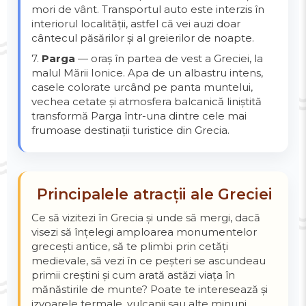
mori de vânt. Transportul auto este interzis în
interiorul localității, astfel că vei auzi doar
cântecul păsărilor și al greierilor de noapte.
7.
Parga
— oraș în partea de vest a Greciei, la
malul Mării Ionice. Apa de un albastru intens,
casele colorate urcând pe panta muntelui,
vechea cetate și atmosfera balcanică liniștită
transformă Parga într-una dintre cele mai
frumoase destinații turistice din Grecia.
Principalele atracții ale Greciei
Ce să vizitezi în Grecia și unde să mergi, dacă
visezi să înțelegi amploarea monumentelor
grecești antice, să te plimbi prin cetăți
medievale, să vezi în ce peșteri se ascundeau
primii creștini și cum arată astăzi viața în
mănăstirile de munte? Poate te interesează și
izvoarele termale, vulcanii sau alte minuni