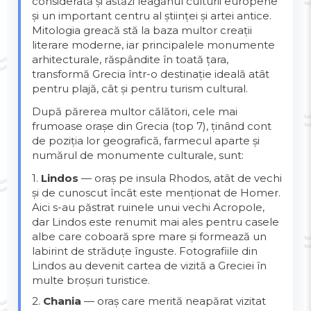
considerată și astăzi leagănul culturii europene
și un important centru al științei și artei antice.
Mitologia greacă stă la baza multor creații
literare moderne, iar principalele monumente
arhitecturale, răspândite în toată țara,
transformă Grecia într-o destinație ideală atât
pentru plajă, cât și pentru turism cultural.
După părerea multor călători, cele mai
frumoase orașe din Grecia (top 7), ținând cont
de poziția lor geografică, farmecul aparte și
numărul de monumente culturale, sunt:
1.
Lindos
— oraș pe insula Rhodos, atât de vechi
și de cunoscut încât este menționat de Homer.
Aici s-au păstrat ruinele unui vechi Acropole,
dar Lindos este renumit mai ales pentru casele
albe care coboară spre mare și formează un
labirint de străduțe înguste. Fotografiile din
Lindos au devenit cartea de vizită a Greciei în
multe broșuri turistice.
2.
Chania
— oraș care merită neapărat vizitat