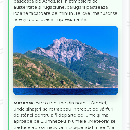
pășească pe Athos, iar în atmosfera de
austeritate și rugăciune, călugării păstrează
icoane făcătoare de minuni, relicve, manuscrise
rare și o bibliotecă impresionantă.
Meteora
este o regiune din nordul Greciei,
unde sihaștrii se retrăgeau în trecut pe vârfuri
de stânci pentru a fi departe de lume și mai
aproape de Dumnezeu. Numele „Meteora” se
traduce aproximativ prin „suspendat în aer”, iar