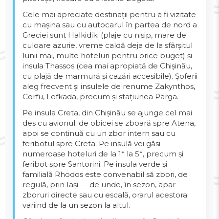
Cele mai apreciate destinații pentru a fi vizitate
cu mașina sau cu autocarul în partea de nord a
Greciei sunt Halkidiki (plaje cu nisip, mare de
culoare azurie, vreme caldă deja de la sfârșitul
lunii mai, multe hoteluri pentru orice buget) și
insula Thassos (cea mai apropiată de Chișinău,
cu plajă de marmură și cazări accesibile). Șoferii
aleg frecvent și insulele de renume Zakynthos,
Corfu, Lefkada, precum și stațiunea Parga.
Pe insula Creta, din Chișinău se ajunge cel mai
des cu avionul: de obicei se zboară spre Atena,
apoi se continuă cu un zbor intern sau cu
feribotul spre Creta. Pe insulă vei găsi
numeroase hoteluri de la 1* la 5*, precum și
feribot spre Santorini. Pe insula verde și
familială Rhodos este convenabil să zbori, de
regulă, prin Iași — de unde, în sezon, apar
zboruri directe sau cu escală, orarul acestora
variind de la un sezon la altul.