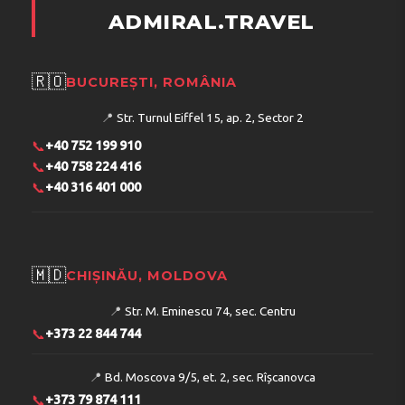
ADMIRAL.TRAVEL
🇷🇴
BUCUREȘTI, ROMÂNIA
📍
Str. Turnul Eiffel 15, ap. 2, Sector 2
📞
+40 752 199 910
📞
+40 758 224 416
📞
+40 316 401 000
🇲🇩
CHIȘINĂU, MOLDOVA
📍
Str. M. Eminescu 74, sec. Centru
📞
+373 22 844 744
📍
Bd. Moscova 9/5, et. 2, sec. Rîșcanovca
📞
+373 79 874 111