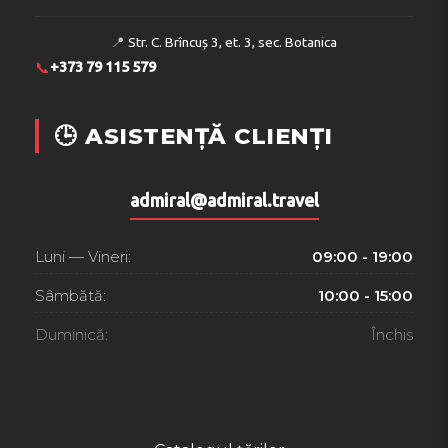
📍
Str. C. Brîncuș 3, et. 3, sec. Botanica
📞
+373 79 115 579
🕒 ASISTENȚĂ CLIENȚI
admiral@admiral.travel
Luni — Vineri:
09:00 - 19:00
Sâmbătă:
10:00 - 15:00
Duminică:
Închis