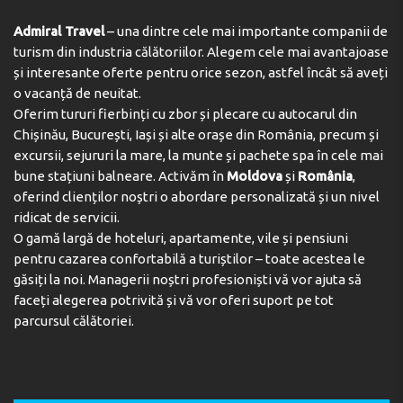
Admiral Travel
– una dintre cele mai importante companii de
turism din industria călătoriilor. Alegem cele mai avantajoase
și interesante oferte pentru orice sezon, astfel încât să aveți
o vacanță de neuitat.
Oferim tururi fierbinți cu zbor și plecare cu autocarul din
Chișinău, București, Iași și alte orașe din România, precum și
excursii, sejururi la mare, la munte și pachete spa în cele mai
bune stațiuni balneare. Activăm în
Moldova
și
România
,
oferind clienților noștri o abordare personalizată și un nivel
ridicat de servicii.
O gamă largă de hoteluri, apartamente, vile și pensiuni
pentru cazarea confortabilă a turiștilor – toate acestea le
găsiți la noi. Managerii noștri profesioniști vă vor ajuta să
faceți alegerea potrivită și vă vor oferi suport pe tot
parcursul călătoriei.