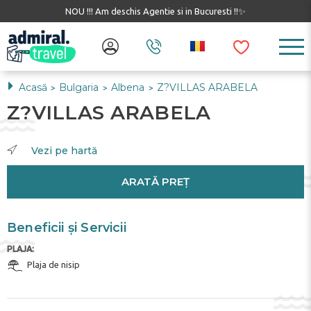
NOU !!! Am deschis Agentie si in Bucuresti !!✨
Acasă
Bulgaria
Albena
Z?VILLAS ARABELA
>
>
>
Z?VILLAS ARABELA
Vezi pe hartă
ARATĂ PREȚ
Beneficii și Servicii
PLAJA:
Plaja de nisip