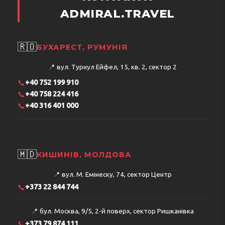
ADMIRAL.TRAVEL
🇷🇴
БУХАРЕСТ, РУМУНІЯ
📍
вул. Турнул Ейфел, 15, кв. 2, сектор 2
📞
+40 752 199 910
📞
+40 758 224 416
📞
+40 316 401 000
🇲🇩
КИШИНІВ, МОЛДОВА
📍
вул. М. Емінеску, 74, сектор Центр
📞
+373 22 844 744
📍
бул. Москва, 9/5, 2-й поверх, сектор Ришканівка
📞
+373 79 874 111