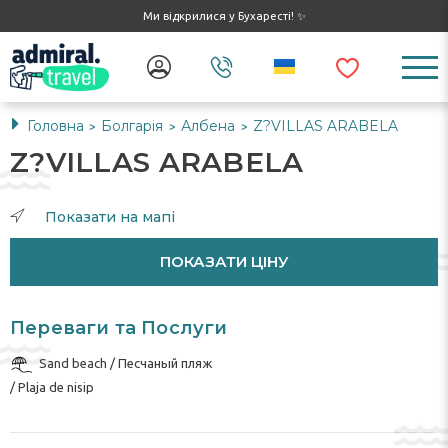
Ми відкрилися у Бухаресті! ✨
Головна
Болгарія
Албена
Z?VILLAS ARABELA
>
>
>
Z?VILLAS ARABELA
Показати на мапі
ПОКАЗАТИ ЦІНУ
Переваги та Послуги
Sand beach / Песчаный пляж
/ Plaja de nisip