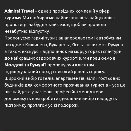
Admiral Travel
– одна з провідних компаній у сфері
туризму. Ми підбираємо найвигідніші та найцікавіші
пропозиції на будь-який сезон, щоб ви провели
незабутню відпустку.
Пропонуємо гарячі тури з авіаперельотом і автобусним
виїздом з Кишинева, Бухареста, Ясс та інших міст Румунії,
а також екскурсії, відпочинок на морі, у горах і спа-тури
до найкращих оздоровчих курортів. Ми працюємо в
Молдові
та
Румунії
, пропонуючи клієнтам
індивідуальний підхід і високий рівень сервісу.
Широкий вибір готелів, апартаментів, вілл і гостьових
будинків для комфортного проживання туристів – усе це
ви знайдете у нас. Наші професійні менеджери
допоможуть вам зробити ідеальний вибір і нададуть
підтримку протягом усієї подорожі.