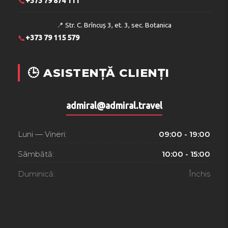
📞
+373 79 874 111
📍
Str. C. Brîncuș 3, et. 3, sec. Botanica
📞
+373 79 115 579
🕒 ASISTENȚĂ CLIENȚI
admiral@admiral.travel
Luni — Vineri:
09:00 - 19:00
Sâmbătă:
10:00 - 15:00
Duminică:
Închis