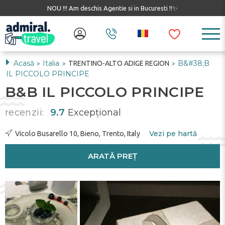
NOU !!! Am deschis Agentie si in Bucuresti !!✨
Acasă
Italia
B&#38;B
TRENTINO-ALTO ADIGE REGION
>
>
>
IL PICCOLO PRINCIPE
B&B IL PICCOLO PRINCIPE
recenzii:
9.7
Excepţional
Vezi pe hartă
Vicolo Busarello 10, Bieno, Trento, Italy
ARATĂ PREȚ