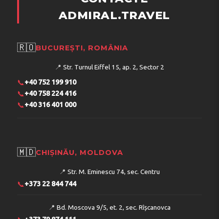
ADMIRAL.TRAVEL
🇷🇴
BUCUREȘTI, ROMÂNIA
📍
Str. Turnul Eiffel 15, ap. 2, Sector 2
📞
+40 752 199 910
📞
+40 758 224 416
📞
+40 316 401 000
🇲🇩
CHIȘINĂU, MOLDOVA
📍
Str. M. Eminescu 74, sec. Centru
📞
+373 22 844 744
📍
Bd. Moscova 9/5, et. 2, sec. Rîșcanovca