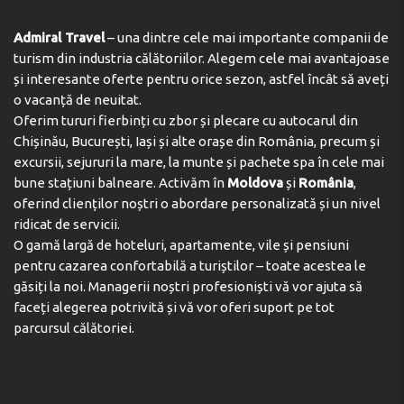
Rooms are equipped with central heating. The rooms
SERVICIU LA HOTEL:
have a king-size bed and a sofa bed. Extra beds can be
Admiral Travel
– una dintre cele mai importante companii de
Prânzuri la pachet
requested. A safe and a desk are also available. Guests
turism din industria călătoriilor. Alegem cele mai avantajoase
will also find a tea/coffee station included among the
și interesante oferte pentru orice sezon, astfel încât să aveți
standard features. Satellite television, an alarm clock
o vacanță de neuitat.
and WiFi are provided as well. Bathrooms are equipped
Oferim tururi fierbinți cu zbor și plecare cu autocarul din
with a shower and include a hairdryer. As a special
Chișinău, București, Iași și alte orașe din România, precum și
feature, bathrooms are also stocked with cosmetic
excursii, sejururi la mare, la munte și pachete spa în cele mai
products and a selection of towels. Wheelchair-friendly
bune stațiuni balneare. Activăm în
Moldova
și
România
,
rooms can be booked. The hotel has family rooms and
oferind clienților noștri o abordare personalizată și un nivel
non-smoking rooms.
ridicat de servicii.
Sports/Entertainment
O gamă largă de hoteluri, apartamente, vile și pensiuni
pentru cazarea confortabilă a turiștilor – toate acestea le
While the adults swim a few laps in the outdoor pool,
găsiți la noi. Managerii noștri profesioniști vă vor ajuta să
children can enjoy splashing about in their own
faceți alegerea potrivită și vă vor oferi suport pe tot
swimming area. Sun loungers and parasols are available
parcursul călătoriei.
on the sun terrace. The hot tub in the pool area
promises pure relaxation. There are many ways to relax
or stay active at the hotel, including cycling/mountain
biking, fishing, horse riding, skiing, a solarium and hiking.