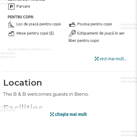
Parcare
PENTRU COPII:
Loc de joacă pentru copii
Piscina pentru copii
Mese pentru copii ($)
Echipament de joacă în aer
liber pentru copii
FACILITĂȚILE HOTELULUI:
Zona de gradina
Internet
vezi mai mult...
Camera bagajelor
Mobila de gradina
Depozit schiuri
Zona pentru fumat
Location
Meniu pentru diete speciale
(la cerere)
This B & B welcomes guests in Bieno.
Terasa la soare
Umbrele de soare
Facilities
Birou de turism
Wi-Fi în toate zonele
citește mai mult
The friendly staff at the reception desk are happy to
Wi-Fi
answer any questions. Amenities available at the hotel
DIVERTISMENT ȘI SPORT:
include a baggage storage service and a safe. Wireless
Facilități de grătar
Tururi cu bicicleta