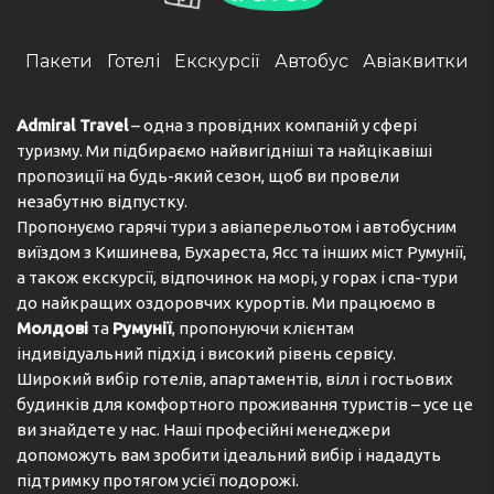
Пакети
Готелі
Екскурсії
Автобус
Авіаквитки
Admiral Travel
– одна з провідних компаній у сфері
туризму. Ми підбираємо найвигідніші та найцікавіші
пропозиції на будь-який сезон, щоб ви провели
незабутню відпустку.
Пропонуємо гарячі тури з авіаперельотом і автобусним
виїздом з Кишинева, Бухареста, Ясс та інших міст Румунії,
а також екскурсії, відпочинок на морі, у горах і спа-тури
до найкращих оздоровчих курортів. Ми працюємо в
Молдові
та
Румунії
, пропонуючи клієнтам
індивідуальний підхід і високий рівень сервісу.
Широкий вибір готелів, апартаментів, вілл і гостьових
будинків для комфортного проживання туристів – усе це
ви знайдете у нас. Наші професійні менеджери
допоможуть вам зробити ідеальний вибір і нададуть
підтримку протягом усієї подорожі.