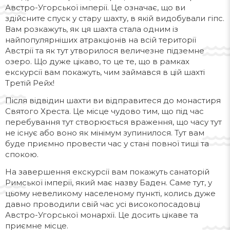
Австро-Угорської імперії. Це означає, що ви
здійсните спуск у стару шахту, в якій видобували гіпс.
Вам розкажуть, як ця шахта стала одним із
найпопулярніших атракціонів на всій території
Австрії та як тут утворилося величезне підземне
озеро. Що дуже цікаво, то це те, що в рамках
екскурсії вам покажуть, чим займався в цій шахті
Третій Рейх!
Після відвідин шахти ви відправитеся до монастиря
Святого Хреста. Це місце чудово тим, що під час
перебування тут створюється враження, що часу тут
не існує або воно як мінімум зупинилося. Тут вам
буде приємно провести час у стані повної тиші та
спокою.
На завершення екскурсії вам покажуть санаторій
Римської імперії, який має назву Баден. Саме тут, у
цьому невеликому населеному пункті, колись дуже
давно проводили свій час усі високопосадовці
Австро-Угорської монархії. Це досить цікаве та
приємне місце.