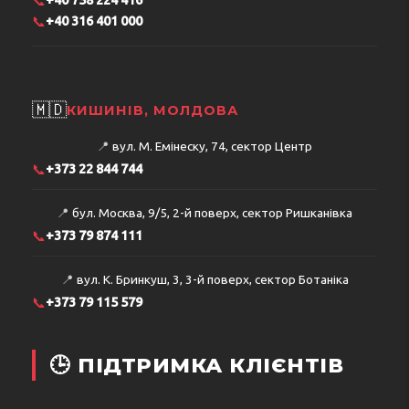
📞
+40 758 224 416
📞
+40 316 401 000
🇲🇩
КИШИНІВ, МОЛДОВА
📍
вул. М. Емінеску, 74, сектор Центр
📞
+373 22 844 744
📍
бул. Москва, 9/5, 2-й поверх, сектор Ришканівка
📞
+373 79 874 111
📍
вул. К. Бринкуш, 3, 3-й поверх, сектор Ботаніка
📞
+373 79 115 579
🕒 ПІДТРИМКА КЛІЄНТІВ