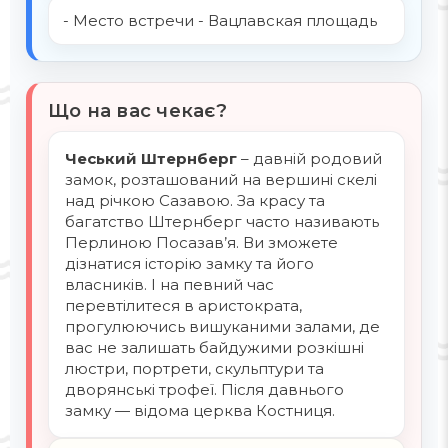
- Место встречи - Вацлавская площадь
Що на вас чекає?
Чеський Штернберг
– давній родовий
замок, розташований на вершині скелі
над річкою Сазавою. За красу та
багатство Штернберг часто називають
Перлиною Посазав’я. Ви зможете
дізнатися історію замку та його
власників. І на певний час
перевтілитеся в аристократа,
прогулюючись вишуканими залами, де
вас не залишать байдужими розкішні
люстри, портрети, скульптури та
дворянські трофеї. Після давнього
замку — відома церква Костниця.