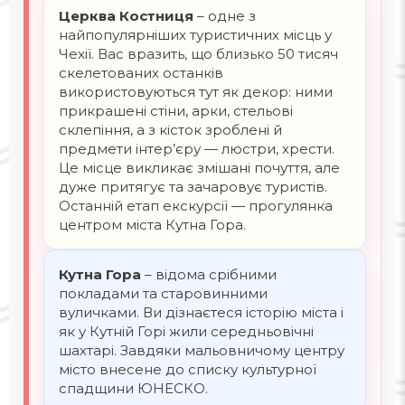
Церква Костниця
– одне з
найпопулярніших туристичних місць у
Чехії. Вас вразить, що близько 50 тисяч
скелетованих останків
використовуються тут як декор: ними
прикрашені стіни, арки, стельові
склепіння, а з кісток зроблені й
предмети інтер’єру — люстри, хрести.
Це місце викликає змішані почуття, але
дуже притягує та зачаровує туристів.
Останній етап екскурсії — прогулянка
центром міста Кутна Гора.
Кутна Гора
– відома срібними
покладами та старовинними
вуличками. Ви дізнаєтеся історію міста і
як у Кутній Горі жили середньовічні
шахтарі. Завдяки мальовничому центру
місто внесене до списку культурної
спадщини ЮНЕСКО.