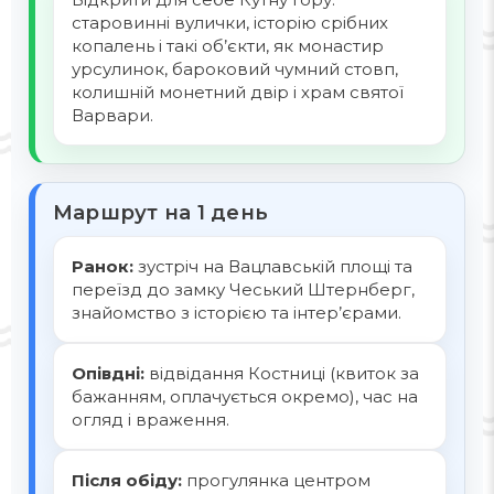
старовинні вулички, історію срібних
копалень і такі об’єкти, як монастир
урсулинок, бароковий чумний стовп,
колишній монетний двір і храм святої
Варвари.
Маршрут на 1 день
Ранок:
зустріч на Вацлавській площі та
переїзд до замку Чеський Штернберг,
знайомство з історією та інтер’єрами.
Опівдні:
відвідання Костниці (квиток за
бажанням, оплачується окремо), час на
огляд і враження.
Після обіду:
прогулянка центром